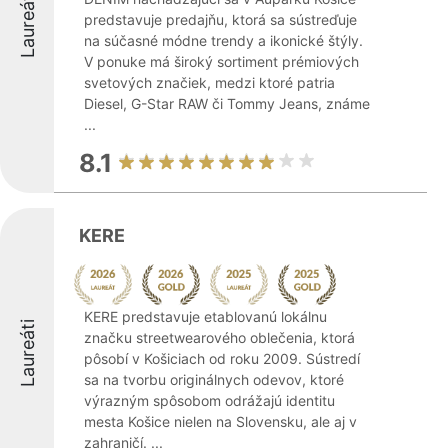
Laureáti
predstavuje predajňu, ktorá sa sústreďuje
na súčasné módne trendy a ikonické štýly.
V ponuke má široký sortiment prémiových
svetových značiek, medzi ktoré patria
Diesel, G-Star RAW či Tommy Jeans, známe
...
8.1
KERE
KERE predstavuje etablovanú lokálnu
Laureáti
značku streetwearového oblečenia, ktorá
pôsobí v Košiciach od roku 2009. Sústredí
sa na tvorbu originálnych odevov, ktoré
výrazným spôsobom odrážajú identitu
mesta Košice nielen na Slovensku, ale aj v
zahraničí. ...