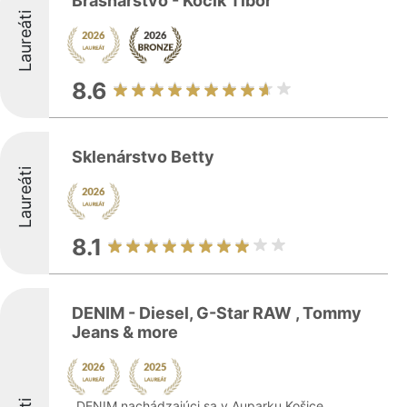
Brašnárstvo - Kočík Tibor
Laureáti
8.6
Sklenárstvo Betty
Laureáti
8.1
DENIM - Diesel, G-Star RAW , Tommy
Jeans & more
DENIM nachádzajúci sa v Auparku Košice