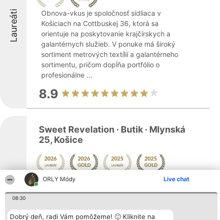
Laureáti
Obnova-vkus je spoločnosť sídliaca v
Košiciach na Cottbuskej 36, ktorá sa
orientuje na poskytovanie krajčírskych a
galantérnych služieb. V ponuke má široký
sortiment metrových textílií a galantérneho
sortimentu, pričom dopĺňa portfólio o
profesionálne ...
8.9
Sweet Revelation · Butik · Mlynská
25, Košice
Laureáti
Sweet Revelation je butik nachádzajúci sa v
ORLY Módy
Live chat
historickom centre mesta Košice na adrese
08:30
Mlynská 25. Je špecializovaný na ponuku
kvalitnej dámskej módy a oslovuje ženy
Dobrý deň, radi Vám pomôžeme! 🙂 Kliknite na