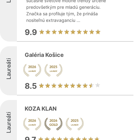
súčasné svetové módne trendy určené
predovšetkým pre mladú generáciu.
Značka sa profiluje tým, že prináša
nositeľnú extravaganciu ...
9.9
Galéria Košice
Laureáti
8.5
KOZA KLAN
Laureáti
9.7