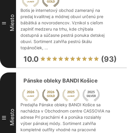
Botis je internetový obchod zameraný na
predaj kvalitnej a módnej obuvi určenú pre
Miesto
bábätká a novorodencov. Vznikol s cieľom
II
zaplniť medzeru na trhu, kde chýbala
dostupná a súčasne pestrá ponuka detskej
obuvi. Sortiment zahŕňa pestrú škálu
topánočiek, ...
10.0
(93)
Pánske obleky BANDI Košice
Predajňa Pánske obleky BANDI Košice sa
nachádza v Obchodnom centre CASSOVIA na
Miesto
adrese Pri prachárni 4 a ponúka rozsiahly
III
výber pánskej módy. Sortiment zahŕňa
kompletné outfity vhodné na pracovné