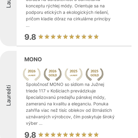
konceptu rýchlej módy. Orientuje sa na
podporu etických a ekologických riešení,
pričom kladie dôraz na cirkulárne princípy
...
9.8
MONO
Spoločnosť MONO so sídlom na Južnej
Laureáti
triede 117 v Košiciach prevádzkuje
špecializovanú predajňu pánskej módy,
zameranú na kvalitu a eleganciu. Ponuka
zahŕňa viac než tisíc oblekov od štrnástich
uznávaných výrobcov, čím poskytuje široký
výber ...
9.8