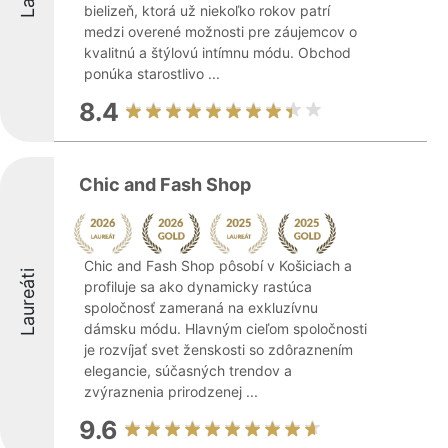
bielizeň, ktorá už niekoľko rokov patrí
medzi overené možnosti pre záujemcov o
kvalitnú a štýlovú intímnu módu. Obchod
ponúka starostlivo ...
8.4
Chic and Fash Shop
Chic and Fash Shop pôsobí v Košiciach a
Laureáti
profiluje sa ako dynamicky rastúca
spoločnosť zameraná na exkluzívnu
dámsku módu. Hlavným cieľom spoločnosti
je rozvíjať svet ženskosti so zdôraznením
elegancie, súčasných trendov a
zvýraznenia prirodzenej ...
9.6