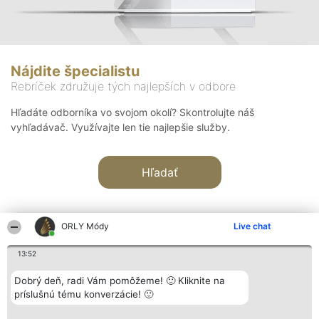
Nájdite špecialistu
Rebríček združuje tých najlepších v odbore
Hľadáte odborníka vo svojom okolí? Skontrolujte náš
vyhľadávač. Využívajte len tie najlepšie služby.
Hľadať
ORLY Módy
Live chat
13:52
Organizátor hodnotenia
Hodnotenie
Kontakt
Dobrý deň, radi Vám pomôžeme! 🙂 Kliknite na
Bright Side Solutions sp. z o.
Laureáti
Kontakt
príslušnú tému konverzácie! 🙂
o. sp. k.
Lista
ul. Ruska 22
wszystkich