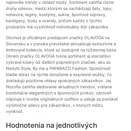
najnovšie trendy v oblasti módy. Sortiment zahŕňa rôzne
druhy odevov, medzi ktorými sa nachádzajú šaty, topy,
nohavice, legíny, kostýmy, sukne, športové súpravy,
kardigany, body a overaly, pričom každý z týchto
produktov má vyzdvihnúť individuálny štýl zákazníka.
Obchod je oficiálnym predajcom značky OLAVOGA na
Slovensku a v ponuke pravidelne aktualizuje exkluzívne a
limitované kolekcie, ktoré sú dostupné na týždennej báze.
Okrem značky OLAVOGA tvoria sortiment aj starostlivo
vybrané kúsky od ďalších popredných značiek, ako sú
NedyN Style, By me a PAPARAZZI Fashion. Spoločnosť
kladie dôraz na rýchle doručenie a expresné služby, čo
dokladujú pozitívne ohlasy spokojných zákazníkov. Jej
filozofia zahŕňa sledovanie aktuálnych trendov, vrátane
kombinácie elegantných a športových prvkov, zároveň
inšpiruje k tvorbe originálnych outfitov a usiluje sa ponúkať
výnimočné odevy pre zákazníkov, v ktorých môžu
vyniknúť.
Hodnotenia na jednotlivých