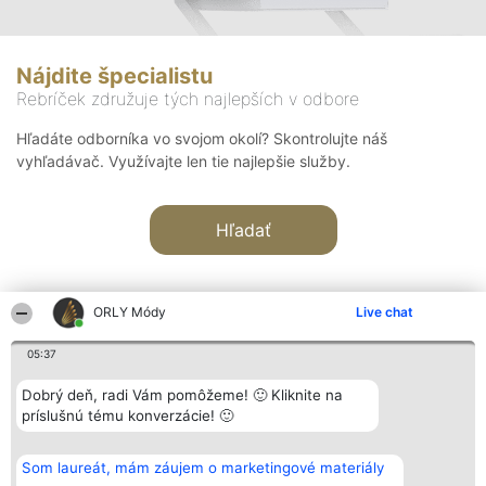
Nájdite špecialistu
Rebríček združuje tých najlepších v odbore
Hľadáte odborníka vo svojom okolí? Skontrolujte náš
vyhľadávač. Využívajte len tie najlepšie služby.
Hľadať
ORLY Módy
Live chat
05:37
Organizátor hodnotenia
Hodnotenie
Kontakt
Dobrý deň, radi Vám pomôžeme! 🙂 Kliknite na
Bright Side Solutions sp. z o.
Laureáti
Kontakt
príslušnú tému konverzácie! 🙂
o. sp. k.
Lista
ul. Ruska 22
wszystkich
Wrocław 50-079
Laureatów
Som laureát, mám záujem o marketingové materiály
KRS 0000749100 | Regon
Podmienky