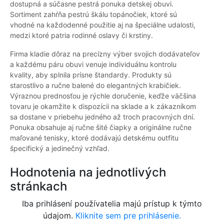
dostupná a súčasne pestrá ponuka detskej obuvi.
Sortiment zahŕňa pestrú škálu topánočiek, ktoré sú
vhodné na každodenné použitie aj na špeciálne udalosti,
medzi ktoré patria rodinné oslavy či krstiny.
Firma kladie dôraz na precízny výber svojich dodávateľov
a každému páru obuvi venuje individuálnu kontrolu
kvality, aby splnila prísne štandardy. Produkty sú
starostlivo a ručne balené do elegantných krabičiek.
Výraznou prednosťou je rýchle doručenie, keďže väčšina
tovaru je okamžite k dispozícii na sklade a k zákazníkom
sa dostane v priebehu jedného až troch pracovných dní.
Ponuka obsahuje aj ručne šité čiapky a originálne ručne
maľované tenisky, ktoré dodávajú detskému outfitu
špecifický a jedinečný vzhľad.
Hodnotenia na jednotlivých
stránkach
Iba prihlásení používatelia majú prístup k týmto
údajom.
Kliknite sem pre prihlásenie.