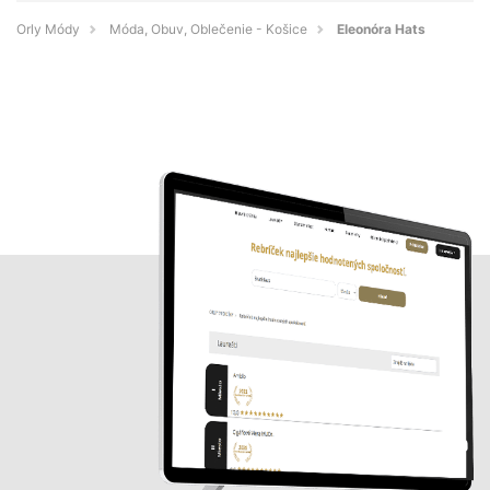
Orly Módy
Móda, Obuv, Oblečenie - Košice
Eleonóra Hats