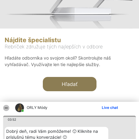
Nájdite špecialistu
Rebríček združuje tých najlepších v odbore
Hľadáte odborníka vo svojom okolí? Skontrolujte náš
vyhľadávač. Využívajte len tie najlepšie služby.
Hľadať
ORLY Módy
Live chat
03:52
Organizátor hodnotenia
Hodnotenie
Kontakt
Dobrý deň, radi Vám pomôžeme! 🙂 Kliknite na
Bright Side Solutions sp. z o.
Laureáti
Kontakt
príslušnú tému konverzácie! 🙂
o. sp. k.
Lista