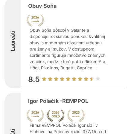
Obuv Soňa
Obuv Soňa pôsobí v Galante a
Laureáti
disponuje rozsiahlou ponukou kvalitnej
obuvi s moderným dizajnom určenou
pre ženy aj mužov. V dostupnom
sortimente figuruje množstvo známych
značiek, medzi ktoré patria Rieker, Ara,
Högl, Pikolinos, Bugatti, Caprice ...
8.5
Igor Polačik -REMPPOL
Firma REMPPOL Poláčik Igor sídli v
Hlohovci na Pribinovej ulici 377/15 a od