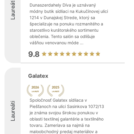
Laureáti
Dunaszerdahely Díva je uznávaný
módny butik sídliaci na Kukučínovej ulici
1214 v Dunajskej Strede, ktorý sa
špecializuje na ponuku rozmanitého a
starostlivo kurátorského sortimentu
oblečenia. Tento salón sa odlišuje
vášňou venovanou móde ...
9.8
Galatex
Spoločnosť Galatex sídliaca v
Laureáti
Piešťanoch na ulici Sasinkova 1072/13
je známa svojou širokou ponukou v
oblasti textilnej galantérie a textilného
tovaru. Zameriava sa najmä na
maloobchodný predaj materiálov a