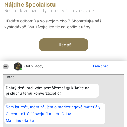
Nájdite špecialistu
Rebríček združuje tých najlepších v odbore
Hľadáte odborníka vo svojom okolí? Skontrolujte náš
vyhľadávač. Využívajte len tie najlepšie služby.
Hľadať
ORLY Módy
Live chat
01:15
Organizátor hodnotenia
Hodnotenie
Kontakt
Dobrý deň, radi Vám pomôžeme! 🙂 Kliknite na
Bright Side Solutions sp. z o.
Laureáti
Kontakt
príslušnú tému konverzácie! 🙂
o. sp. k.
Lista
ul. Ruska 22
wszystkich
Wrocław 50-079
Laureatów
Som laureát, mám záujem o marketingové materiály
KRS 0000749100 | Regon
Podmienky
381313360 | NIP 8943132676
Obchodné
Chcem prihlásiť svoju firmu do Orlov
+48 508 492 400
podmienky
Mám inú otátku
Zásady
ochrany