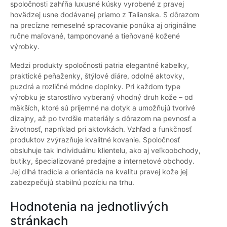
spoločnosti zahŕňa luxusné kúsky vyrobené z pravej
hovädzej usne dodávanej priamo z Talianska. S dôrazom
na precízne remeselné spracovanie ponúka aj originálne
ručne maľované, tamponované a tieňované kožené
výrobky.
Medzi produkty spoločnosti patria elegantné kabelky,
praktické peňaženky, štýlové diáre, odolné aktovky,
puzdrá a rozličné módne doplnky. Pri každom type
výrobku je starostlivo vyberaný vhodný druh kože – od
mäkších, ktoré sú príjemné na dotyk a umožňujú tvorivé
dizajny, až po tvrdšie materiály s dôrazom na pevnosť a
životnosť, napríklad pri aktovkách. Vzhľad a funkčnosť
produktov zvýrazňuje kvalitné kovanie. Spoločnosť
obsluhuje tak individuálnu klientelu, ako aj veľkoobchody,
butiky, špecializované predajne a internetové obchody.
Jej dlhá tradícia a orientácia na kvalitu pravej kože jej
zabezpečujú stabilnú pozíciu na trhu.
Hodnotenia na jednotlivých
stránkach