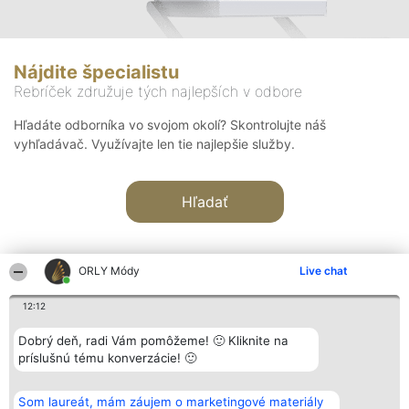
Nájdite špecialistu
Rebríček združuje tých najlepších v odbore
Hľadáte odborníka vo svojom okolí? Skontrolujte náš
vyhľadávač. Využívajte len tie najlepšie služby.
Hľadať
ORLY Módy
Live chat
12:12
Organizátor hodnotenia
Hodnotenie
Kontakt
Dobrý deň, radi Vám pomôžeme! 🙂 Kliknite na
Bright Side Solutions sp. z o.
Laureáti
Kontakt
príslušnú tému konverzácie! 🙂
o. sp. k.
Lista
ul. Ruska 22
wszystkich
Wrocław 50-079
Laureatów
Som laureát, mám záujem o marketingové materiály
KRS 0000749100 | Regon
Podmienky