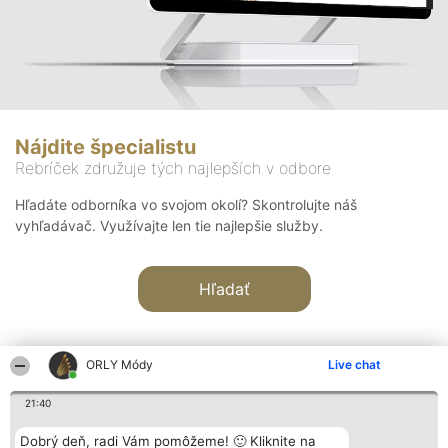
Nájdite špecialistu
Rebríček združuje tých najlepších v odbore
Hľadáte odborníka vo svojom okolí? Skontrolujte náš
vyhľadávač. Využívajte len tie najlepšie služby.
Hľadať
ORLY Módy
Live chat
21:40
Organizátor hodnotenia
Hodnotenie
Kontakt
Dobrý deň, radi Vám pomôžeme! 🙂 Kliknite na