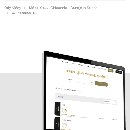
Orly Módy
Móda, Obuv, Oblečenie - Dunajská Streda
A - fashion DS