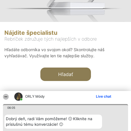
Nájdite špecialistu
Rebríček združuje tých najlepších v odbore
Hľadáte odborníka vo svojom okolí? Skontrolujte náš
vyhľadávač. Využívajte len tie najlepšie služby.
Hľadať
ORLY Módy
Live chat
06:05
Organizátor hodnotenia
Hodnotenie
Kontakt
Dobrý deň, radi Vám pomôžeme! 🙂 Kliknite na
Bright Side Solutions sp. z o.
Laureáti
Kontakt
príslušnú tému konverzácie! 🙂
o. sp. k.
Lista
ul. Ruska 22
wszystkich