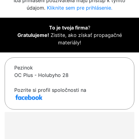
Iba prihlásení používatelia majú prístup k týmto
údajom.
Kliknite sem pre prihlásenie.
To je tvoja firma
?
Gratulujeme!
Zistite, ako získať propagačné
materiály!
Pezinok
OC Plus - Holubyho 28
Pozrite si profil spoločnosti na