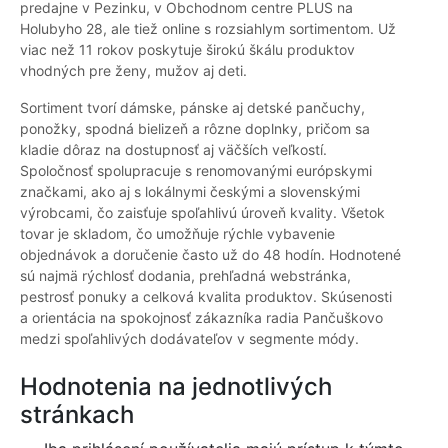
predajne v Pezinku, v Obchodnom centre PLUS na
Holubyho 28, ale tiež online s rozsiahlym sortimentom. Už
viac než 11 rokov poskytuje širokú škálu produktov
vhodných pre ženy, mužov aj deti.
Sortiment tvorí dámske, pánske aj detské pančuchy,
ponožky, spodná bielizeň a rôzne doplnky, pričom sa
kladie dôraz na dostupnosť aj väčších veľkostí.
Spoločnosť spolupracuje s renomovanými európskymi
značkami, ako aj s lokálnymi českými a slovenskými
výrobcami, čo zaisťuje spoľahlivú úroveň kvality. Všetok
tovar je skladom, čo umožňuje rýchle vybavenie
objednávok a doručenie často už do 48 hodín. Hodnotené
sú najmä rýchlosť dodania, prehľadná webstránka,
pestrosť ponuky a celková kvalita produktov. Skúsenosti
a orientácia na spokojnosť zákazníka radia Pančuškovo
medzi spoľahlivých dodávateľov v segmente módy.
Hodnotenia na jednotlivých
stránkach