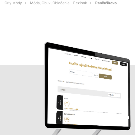
Orly Módy
Móda, Obuv, Oblečenie - Pezinok
Pančuškovo