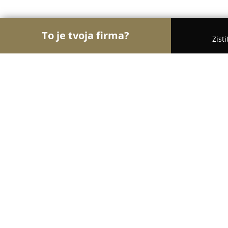
To je tvoja firma?
Zist
Orly Módy
Móda, Obuv, Oblečenie - Piešťany
GILIE
8.7
(9)
Piešťany , Kukučínova 3
Zobraziť telefónne číslo