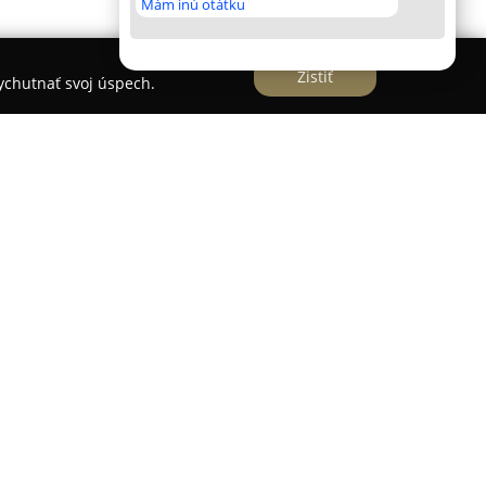
Mám inú otátku
Zistiť
vychutnať svoj úspech.
 Piešťanoch pôsobí obchod zameraný na obuv,
tské topánky. Spoločnosť
GILIE
sa vyznačuje
tfóliom detskej obuvi, pričom prioritou je
vého vývoja detských chodidiel. Sortiment
v až po školský vek, čo umožňuje rodičom vybrať
nych obdobiach detstva.
ko Enfant, D.D.Step a Bartuš, ktoré dopĺňajú
a Tempo, známe pozitívnymi skúsenosťami