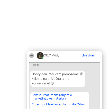
ORLY Módy
Live chat
18:01
Dobrý deň, radi Vám pomôžeme! 🙂
Kliknite na príslušnú tému
konverzácie! 🙂
Som laureát, mám záujem o
marketingové materiály
Chcem prihlásiť svoju firmu do Orlov