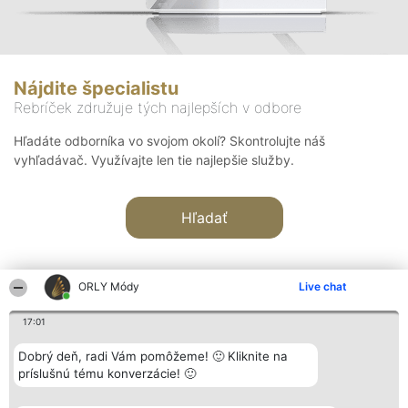
Nájdite špecialistu
Rebríček združuje tých najlepších v odbore
Hľadáte odborníka vo svojom okolí? Skontrolujte náš
vyhľadávač. Využívajte len tie najlepšie služby.
Hľadať
ORLY Módy
Live chat
17:01
Organizátor hodnotenia
Hodnotenie
Kontakt
Dobrý deň, radi Vám pomôžeme! 🙂 Kliknite na
Bright Side Solutions sp. z o.
Laureáti
Kontakt
príslušnú tému konverzácie! 🙂
o. sp. k.
Lista
ul. Ruska 22
wszystkich
Wrocław 50-079
Laureatów