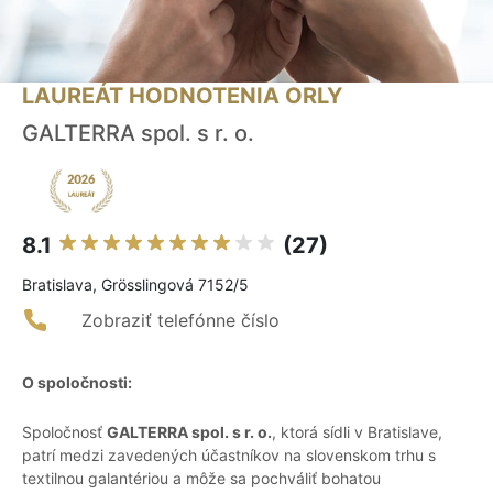
LAUREÁT HODNOTENIA ORLY
GALTERRA spol. s r. o.
8.1
(27)
Bratislava, Grösslingová 7152/5
Zobraziť telefónne číslo
O spoločnosti:
Spoločnosť
GALTERRA spol. s r. o.
, ktorá sídli v Bratislave,
patrí medzi zavedených účastníkov na slovenskom trhu s
textilnou galantériou a môže sa pochváliť bohatou