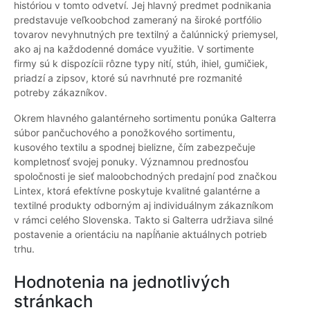
históriou v tomto odvetví. Jej hlavný predmet podnikania
predstavuje veľkoobchod zameraný na široké portfólio
tovarov nevyhnutných pre textilný a čalúnnický priemysel,
ako aj na každodenné domáce využitie. V sortimente
firmy sú k dispozícii rôzne typy nití, stúh, ihiel, gumičiek,
priadzí a zipsov, ktoré sú navrhnuté pre rozmanité
potreby zákazníkov.
Okrem hlavného galantérneho sortimentu ponúka Galterra
súbor pančuchového a ponožkového sortimentu,
kusového textilu a spodnej bielizne, čím zabezpečuje
kompletnosť svojej ponuky. Významnou prednosťou
spoločnosti je sieť maloobchodných predajní pod značkou
Lintex, ktorá efektívne poskytuje kvalitné galantérne a
textilné produkty odborným aj individuálnym zákazníkom
v rámci celého Slovenska. Takto si Galterra udržiava silné
postavenie a orientáciu na napĺňanie aktuálnych potrieb
trhu.
Hodnotenia na jednotlivých
stránkach