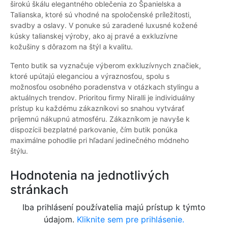
širokú škálu elegantného oblečenia zo Španielska a
Talianska, ktoré sú vhodné na spoločenské príležitosti,
svadby a oslavy. V ponuke sú zaradené luxusné kožené
kúsky talianskej výroby, ako aj pravé a exkluzívne
kožušiny s dôrazom na štýl a kvalitu.
Tento butik sa vyznačuje výberom exkluzívnych značiek,
ktoré upútajú eleganciou a výraznosťou, spolu s
možnosťou osobného poradenstva v otázkach stylingu a
aktuálnych trendov. Prioritou firmy Niralli je individuálny
prístup ku každému zákazníkovi so snahou vytvárať
príjemnú nákupnú atmosféru. Zákazníkom je navyše k
dispozícii bezplatné parkovanie, čím butik ponúka
maximálne pohodlie pri hľadaní jedinečného módneho
štýlu.
Hodnotenia na jednotlivých
stránkach
Iba prihlásení používatelia majú prístup k týmto
údajom.
Kliknite sem pre prihlásenie.