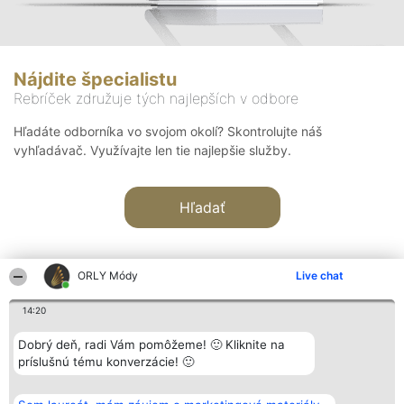
Nájdite špecialistu
Rebríček združuje tých najlepších v odbore
Hľadáte odborníka vo svojom okolí? Skontrolujte náš
vyhľadávač. Využívajte len tie najlepšie služby.
Hľadať
ORLY Módy
Live chat
14:20
Organizátor hodnotenia
Hodnotenie
Kontakt
Dobrý deň, radi Vám pomôžeme! 🙂 Kliknite na
Bright Side Solutions sp. z o.
Laureáti
Kontakt
príslušnú tému konverzácie! 🙂
o. sp. k.
Lista
ul. Ruska 22
wszystkich
Wrocław 50-079
Laureatów