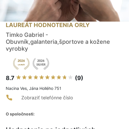
LAUREÁT HODNOTENIA ORLY
Timko Gabriel -
Obuvník,galanteria,športove a kožene
vyrobky
8.7
(9)
Nacina Ves, Jána Hollého 751
Zobraziť telefónne číslo
O spoločnosti: