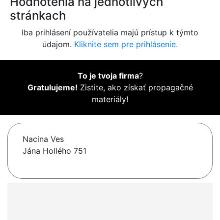
Hodnotenia na jednotlivých
stránkach
Iba prihlásení používatelia majú prístup k týmto
údajom.
Kliknite sem pre prihlásenie.
To je tvoja firma
?
Gratulujeme!
Zistite, ako získať propagačné
materiály!
Nacina Ves
Jána Hollého 751