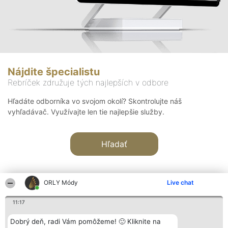
Nájdite špecialistu
Rebríček združuje tých najlepších v odbore
Hľadáte odborníka vo svojom okolí? Skontrolujte náš
vyhľadávač. Využívajte len tie najlepšie služby.
Hľadať
ORLY Módy
Live chat
11:17
Organizátor hodnotenia
Hodnotenie
Kontakt
Dobrý deň, radi Vám pomôžeme! 🙂 Kliknite na
Bright Side Solutions sp. z o.
Laureáti
Kontakt