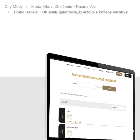
Orly Módy
Móda, Obuv, Oblečenie - Nacina Ves
Timko Gabriel - Obuvník,galanteria,športove a kožene vyrobky