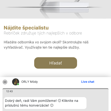
Nájdite špecialistu
Rebríček združuje tých najlepších v odbore
Hľadáte odborníka vo svojom okolí? Skontrolujte náš
vyhľadávač. Využívajte len tie najlepšie služby.
Hľadať
ORLY Módy
Live chat
12:43
Organizátor hodnotenia
Hodnotenie
Kontakt
Dobrý deň, radi Vám pomôžeme! 🙂 Kliknite na
Bright Side Solutions sp. z o.
Laureáti
Kontakt
príslušnú tému konverzácie! 🙂
o. sp. k.
Lista
ul. Ruska 22
wszystkich