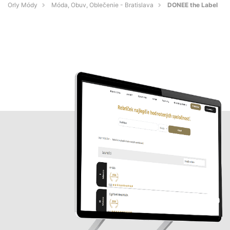
Orly Módy
Móda, Obuv, Oblečenie - Bratislava
DONEE the Label