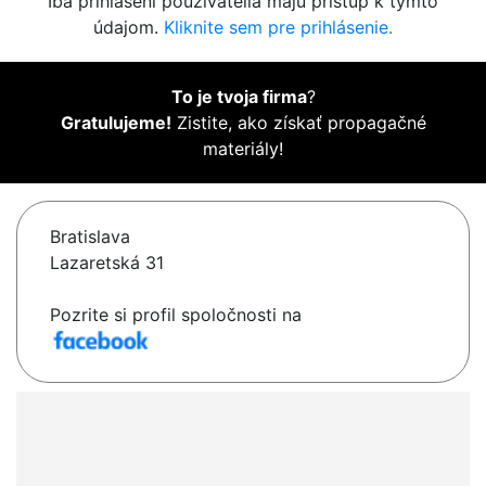
Iba prihlásení používatelia majú prístup k týmto
údajom.
Kliknite sem pre prihlásenie.
To je tvoja firma
?
Gratulujeme!
Zistite, ako získať propagačné
materiály!
Bratislava
Lazaretská 31
Pozrite si profil spoločnosti na