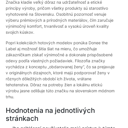
Značka kladie veľký dôraz na udržateľnosť a etické
princípy výroby, pričom všetky produkty sú starostlivo
vyhotovené na Slovensku. Osobitnú pozornosť venuje
výberu prémiových a prírodných materiálov, čím zaručuje
výnimočný komfort, trvanlivosť a vysokú úroveň kvality
svojich kúskov.
Popri kolekciách hotových modelov ponúka Donee the
Label aj možnosť šitia šiat na mieru, čo umožňuje
zákazníčkam získať výnimočné a dokonale prispôsobené
odevy podľa vlastných požiadaviek. Filozofia značky
vychádza z konceptu „obdarovanej ženy“, čo sa prejavuje
v originálnych dizajnoch, ktoré majú podporovať ženy v
rôznych dôležitých období ich života, vrátane
tehotenstva. Dôraz na potreby žien a lokálnu etickú
výrobu jasne odlišuje túto značku na slovenskom módnom
trhu.
Hodnotenia na jednotlivých
stránkach