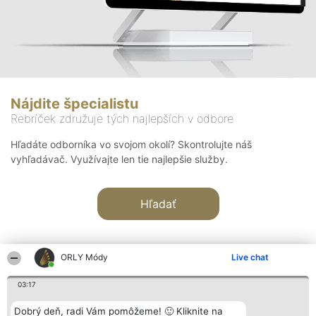
Nájdite špecialistu
Rebríček združuje tých najlepších v odbore
Hľadáte odborníka vo svojom okolí? Skontrolujte náš
vyhľadávač. Využívajte len tie najlepšie služby.
Hľadať
ORLY Módy
Live chat
03:17
Organizátor hodnotenia
Hodnotenie
Kontakt
Dobrý deň, radi Vám pomôžeme! 🙂 Kliknite na