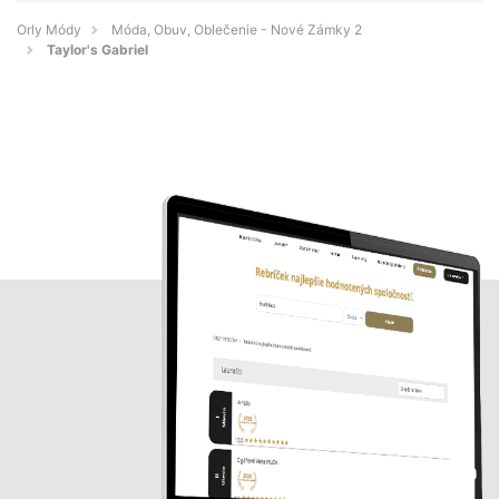
Orly Módy
Móda, Obuv, Oblečenie - Nové Zámky 2
Taylor's Gabriel