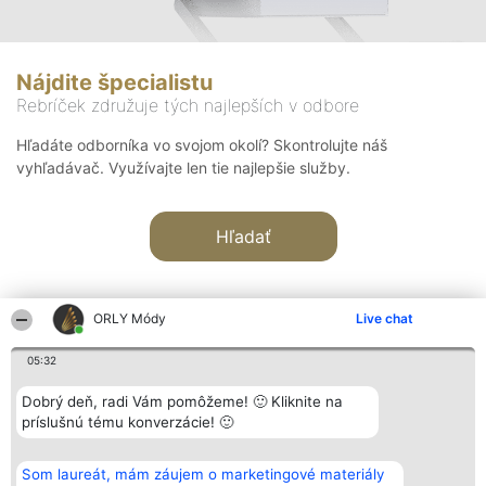
Nájdite špecialistu
Rebríček združuje tých najlepších v odbore
Hľadáte odborníka vo svojom okolí? Skontrolujte náš
vyhľadávač. Využívajte len tie najlepšie služby.
Hľadať
ORLY Módy
Live chat
05:32
Organizátor hodnotenia
Hodnotenie
Kontakt
Dobrý deň, radi Vám pomôžeme! 🙂 Kliknite na
Bright Side Solutions sp. z o.
Laureáti
Kontakt
príslušnú tému konverzácie! 🙂
o. sp. k.
Lista
ul. Ruska 22
wszystkich
Wrocław 50-079
Laureatów
Som laureát, mám záujem o marketingové materiály
KRS 0000749100 | Regon
Podmienky