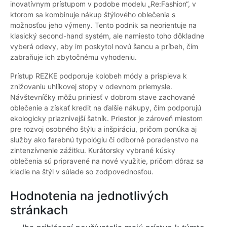
inovatívnym prístupom v podobe modelu „Re:Fashion“, v
ktorom sa kombinuje nákup štýlového oblečenia s
možnosťou jeho výmeny. Tento podnik sa neorientuje na
klasický second-hand systém, ale namiesto toho dôkladne
vyberá odevy, aby im poskytol novú šancu a príbeh, čím
zabraňuje ich zbytočnému vyhodeniu.
Prístup REZKE podporuje kolobeh módy a prispieva k
znižovaniu uhlíkovej stopy v odevnom priemysle.
Návštevníčky môžu priniesť v dobrom stave zachované
oblečenie a získať kredit na ďalšie nákupy, čím podporujú
ekologicky priaznivejší šatník. Priestor je zároveň miestom
pre rozvoj osobného štýlu a inšpiráciu, pričom ponúka aj
služby ako farebnú typológiu či odborné poradenstvo na
zintenzívnenie zážitku. Kurátorsky vybrané kúsky
oblečenia sú pripravené na nové využitie, pričom dôraz sa
kladie na štýl v súlade so zodpovednosťou.
Hodnotenia na jednotlivých
stránkach