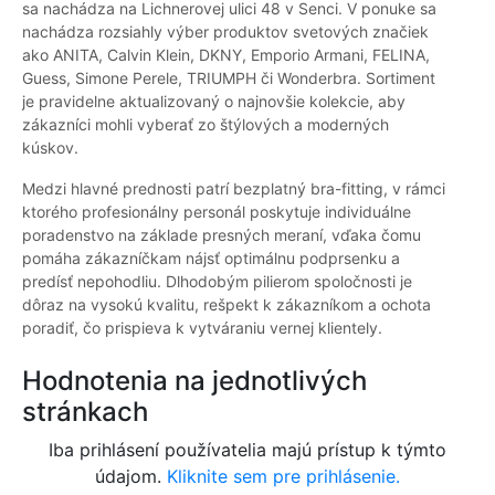
sa nachádza na Lichnerovej ulici 48 v Senci. V ponuke sa
nachádza rozsiahly výber produktov svetových značiek
ako ANITA, Calvin Klein, DKNY, Emporio Armani, FELINA,
Guess, Simone Perele, TRIUMPH či Wonderbra. Sortiment
je pravidelne aktualizovaný o najnovšie kolekcie, aby
zákazníci mohli vyberať zo štýlových a moderných
kúskov.
Medzi hlavné prednosti patrí bezplatný bra-fitting, v rámci
ktorého profesionálny personál poskytuje individuálne
poradenstvo na základe presných meraní, vďaka čomu
pomáha zákazníčkam nájsť optimálnu podprsenku a
predísť nepohodliu. Dlhodobým pilierom spoločnosti je
dôraz na vysokú kvalitu, rešpekt k zákazníkom a ochota
poradiť, čo prispieva k vytváraniu vernej klientely.
Hodnotenia na jednotlivých
stránkach
Iba prihlásení používatelia majú prístup k týmto
údajom.
Kliknite sem pre prihlásenie.