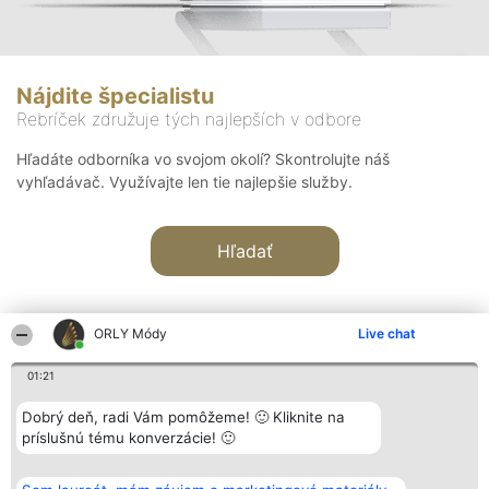
Nájdite špecialistu
Rebríček združuje tých najlepších v odbore
Hľadáte odborníka vo svojom okolí? Skontrolujte náš
vyhľadávač. Využívajte len tie najlepšie služby.
Hľadať
ORLY Módy
Live chat
01:21
Organizátor hodnotenia
Hodnotenie
Kontakt
Dobrý deň, radi Vám pomôžeme! 🙂 Kliknite na
Bright Side Solutions sp. z o.
Laureáti
Kontakt
príslušnú tému konverzácie! 🙂
o. sp. k.
Lista
ul. Ruska 22
wszystkich
Wrocław 50-079
Laureatów