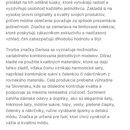
prinášať na trh odlišné kúsky, ktoré vytvárajú radosť a
vyzdvihujú osobitosť každého jednotlivca. Zakladá si na
vysokej úrovni originality a kvality svojich produktov,
pričom módne oblečenie považuje za spôsob prezentácie
jedinečnosti. Značka sa zameriava na limitované kolekcie,
ktoré poskytujú zákazníkom exkluzivitu a nadčasový
vzhľad, čím zabezpečujú dlhodobú hodnotu a štýl.
Tvorba značky Darissa sa vyznačuje možnosťou
variabilného kombinovania jednotlivých modelov. Dôraz
kladie na použitie kvalitných materiálov, ktoré sa dajú
ľahko zladiť, vďaka čomu vznikajú harmonické sety,
napríklad kombinácie sukní s čelenkou či nákrčníkom z
rovnakého materiálu. Celá produkcia prebieha výhradne
na Slovensku, kde sa dôsledne kontroluje kvalita a
podporuje sa miestna remeselná zručnosť. Sortiment
zahŕňa dámske odevy a doplnky, ako sú elegantné šaty,
mikinové šaty, módne sukne, topy, vesty, pletené čiapky,
čelenky a nákrčníky, ručne vyrábané šperky a detskú
módu. Značka je určená pre ľudí, ktorí chcú vyniknúť a
vážia si kvalitnú módu.