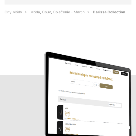
Orly Módy
Móda, Obuv, Oblečenie - Martin
Darissa Collection