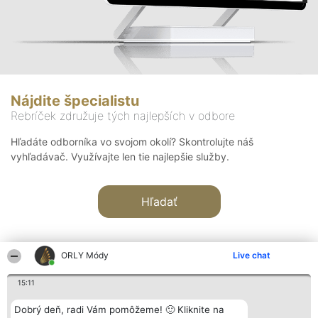
Nájdite špecialistu
Rebríček združuje tých najlepších v odbore
Hľadáte odborníka vo svojom okolí? Skontrolujte náš
vyhľadávač. Využívajte len tie najlepšie služby.
Hľadať
ORLY Módy
Live chat
15:11
Organizátor hodnotenia
Hodnotenie
Kontakt
Dobrý deň, radi Vám pomôžeme! 🙂 Kliknite na
Bright Side Solutions sp. z o.
Laureáti
Kontakt