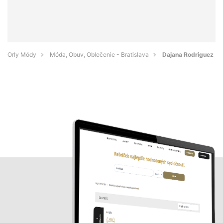
Orly Módy
Móda, Obuv, Oblečenie - Bratislava
Dajana Rodriguez