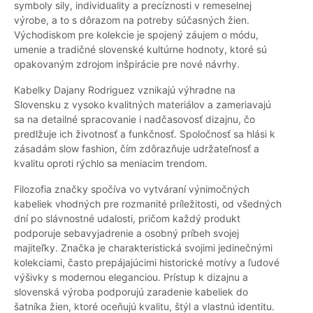
symboly sily, individuality a precíznosti v remeselnej
výrobe, a to s dôrazom na potreby súčasných žien.
Východiskom pre kolekcie je spojený záujem o módu,
umenie a tradičné slovenské kultúrne hodnoty, ktoré sú
opakovaným zdrojom inšpirácie pre nové návrhy.
Kabelky Dajany Rodriguez vznikajú výhradne na
Slovensku z vysoko kvalitných materiálov a zameriavajú
sa na detailné spracovanie i nadčasovosť dizajnu, čo
predlžuje ich životnosť a funkčnosť. Spoločnosť sa hlási k
zásadám slow fashion, čím zdôrazňuje udržateľnosť a
kvalitu oproti rýchlo sa meniacim trendom.
Filozofia značky spočíva vo vytváraní výnimočných
kabeliek vhodných pre rozmanité príležitosti, od všedných
dní po slávnostné udalosti, pričom každý produkt
podporuje sebavyjadrenie a osobný príbeh svojej
majiteľky. Značka je charakteristická svojimi jedinečnými
kolekciami, často prepájajúcimi historické motívy a ľudové
výšivky s modernou eleganciou. Prístup k dizajnu a
slovenská výroba podporujú zaradenie kabeliek do
šatníka žien, ktoré oceňujú kvalitu, štýl a vlastnú identitu.