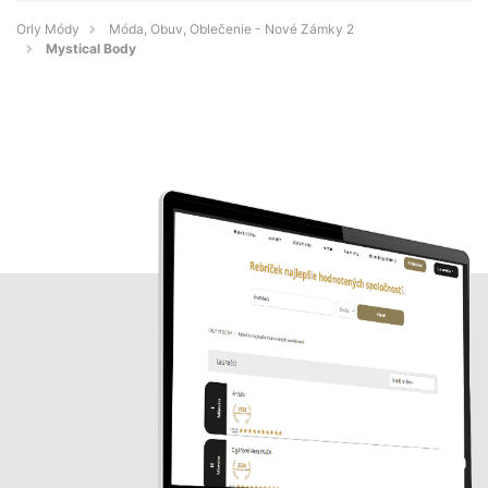
Orly Módy
Móda, Obuv, Oblečenie - Nové Zámky 2
Mystical Body