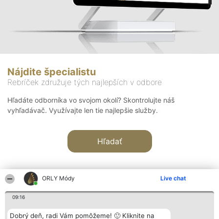
Nájdite špecialistu
Rebríček združuje tých najlepších v odbore
Hľadáte odborníka vo svojom okolí? Skontrolujte náš
vyhľadávač. Využívajte len tie najlepšie služby.
Hľadať
ORLY Módy
Live chat
09:16
Organizátor hodnotenia
Hodnotenie
Kontakt
Dobrý deň, radi Vám pomôžeme! 🙂 Kliknite na