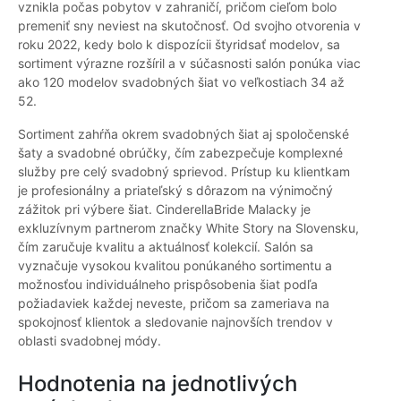
vznikla počas pobytov v zahraničí, pričom cieľom bolo
premeniť sny neviest na skutočnosť. Od svojho otvorenia v
roku 2022, kedy bolo k dispozícii štyridsať modelov, sa
sortiment výrazne rozšíril a v súčasnosti salón ponúka viac
ako 120 modelov svadobných šiat vo veľkostiach 34 až
52.
Sortiment zahŕňa okrem svadobných šiat aj spoločenské
šaty a svadobné obrúčky, čím zabezpečuje komplexné
služby pre celý svadobný sprievod. Prístup ku klientkam
je profesionálny a priateľský s dôrazom na výnimočný
zážitok pri výbere šiat. CinderellaBride Malacky je
exkluzívnym partnerom značky White Story na Slovensku,
čím zaručuje kvalitu a aktuálnosť kolekcií. Salón sa
vyznačuje vysokou kvalitou ponúkaného sortimentu a
možnosťou individuálneho prispôsobenia šiat podľa
požiadaviek každej neveste, pričom sa zameriava na
spokojnosť klientok a sledovanie najnovších trendov v
oblasti svadobnej módy.
Hodnotenia na jednotlivých