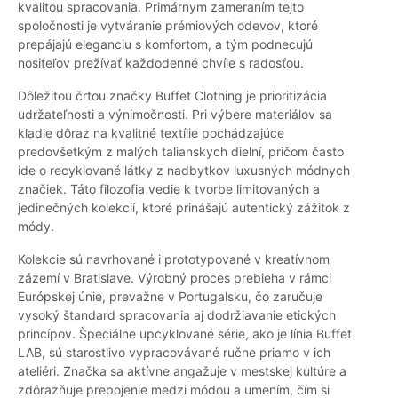
kvalitou spracovania. Primárnym zameraním tejto
spoločnosti je vytváranie prémiových odevov, ktoré
prepájajú eleganciu s komfortom, a tým podnecujú
nositeľov prežívať každodenné chvíle s radosťou.
Dôležitou črtou značky Buffet Clothing je prioritizácia
udržateľnosti a výnimočnosti. Pri výbere materiálov sa
kladie dôraz na kvalitné textílie pochádzajúce
predovšetkým z malých talianskych dielní, pričom často
ide o recyklované látky z nadbytkov luxusných módnych
značiek. Táto filozofia vedie k tvorbe limitovaných a
jedinečných kolekcií, ktoré prinášajú autentický zážitok z
módy.
Kolekcie sú navrhované i prototypované v kreatívnom
zázemí v Bratislave. Výrobný proces prebieha v rámci
Európskej únie, prevažne v Portugalsku, čo zaručuje
vysoký štandard spracovania aj dodržiavanie etických
princípov. Špeciálne upcyklované série, ako je línia Buffet
LAB, sú starostlivo vypracovávané ručne priamo v ich
ateliéri. Značka sa aktívne angažuje v mestskej kultúre a
zdôrazňuje prepojenie medzi módou a umením, čím si