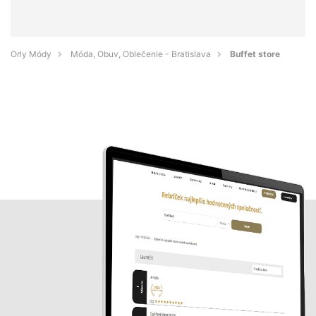
Orly Módy
Móda, Obuv, Oblečenie - Bratislava
Buffet store