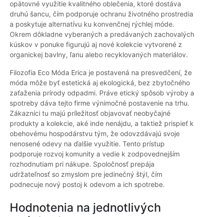
opätovné využitie kvalitného oblečenia, ktoré dostáva
druhú šancu, čím podporuje ochranu životného prostredia
a poskytuje alternatívu ku konvenčnej rýchlej móde.
Okrem dôkladne vyberaných a predávaných zachovalých
kúskov v ponuke figurujú aj nové kolekcie vytvorené z
organickej bavlny, ľanu alebo recyklovaných materiálov.
Filozofia Eco Móda Erica je postavená na presvedčení, že
móda môže byť estetická aj ekologická, bez zbytočného
zaťaženia prírody odpadmi. Práve etický spôsob výroby a
spotreby dáva tejto firme výnimočné postavenie na trhu.
Zákazníci tu majú príležitosť objavovať neobyčajné
produkty a kolekcie, aké inde nenájdu, a taktiež prispieť k
obehovému hospodárstvu tým, že odovzdávajú svoje
nenosené odevy na ďalšie využitie. Tento prístup
podporuje rozvoj komunity a vedie k zodpovednejším
rozhodnutiam pri nákupe. Spoločnosť prepája
udržateľnosť so zmyslom pre jedinečný štýl, čím
podnecuje nový postoj k odevom a ich spotrebe.
Hodnotenia na jednotlivých