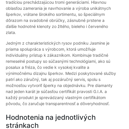
tradíciou prechádzajúcou tromi generáciami. Hlavnou
oblasťou zamerania je navrhovanie a výroba unikátnych
šperkov, vrátane širokého sortimentu, so špeciálnym
dôrazom na svadobné obrúčky, zásnubné prstene a
ďalšie hodnotné klenoty zo žltého, bieleho i červeného
zlata.
Jedným z charakteristických rysov podniku Jasmine je
priama spolupráca s výrobcom, ktorá umožňuje
individuálny prístup k zákazníkom. Kombinuje tradičné
remeselné postupy so súčasnými technológiami, ako sú
posalux a fréza, čo vedie k vysokej kvalite a
výnimočnému dizajnu šperkov. Medzi poskytované služby
patrí ako záručný, tak aj pozáručný servis, spolu s
možnosťou vytvoriť šperky na objednávku. Pre diamanty
nad jeden karát je súčasťou certifikát pravosti G.I.A. a
každý produkt je sprevádzaný vlastným certifikátom
pôvodu, čo zaručuje transparentnosť a dôveryhodnosť.
Hodnotenia na jednotlivých
stránkach