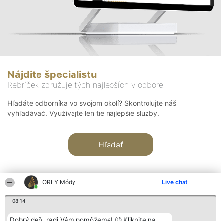
Nájdite špecialistu
Rebríček združuje tých najlepších v odbore
Hľadáte odborníka vo svojom okolí? Skontrolujte náš
vyhľadávač. Využívajte len tie najlepšie služby.
Hľadať
ORLY Módy
Live chat
08:14
Organizátor hodnotenia
Hodnotenie
Kontakt
Dobrý deň, radi Vám pomôžeme! 🙂 Kliknite na