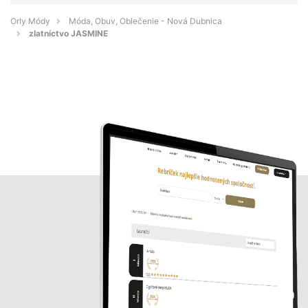
Orly Módy
Móda, Obuv, Oblečenie - Nová Dubnica
zlatníctvo JASMINE