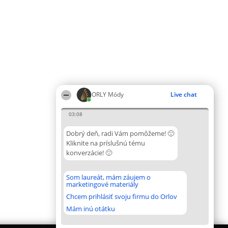
ORLY Módy
Live chat
03:08
Dobrý deň, radi Vám pomôžeme! 🙂
Kliknite na príslušnú tému
konverzácie! 🙂
Som laureát, mám záujem o
marketingové materiály
Chcem prihlásiť svoju firmu do Orlov
Mám inú otátku