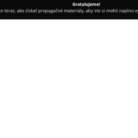
Gratulujeme!
ite teraz, ako získať propagačné materiály, aby ste si mohli naplno 
Verbua
O spoločnosti:
Ateliér
Verbua
sídli v centre Br
brašnárčiny prostredníctvom ma
Boisanfray, pokračovatelia dru
zápalom a presnosťou pri tvorb
svojej tvorbe vychádzajú z over
zabezpečujú mimoriadnu úrove
Každý produkt vzniká s dôrazom
prestížnych garbiarní až po pr
individuálny prístup a ponúka 
umožňuje zákazníkom upravovať