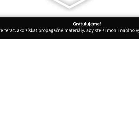
Gratulujeme!
ite teraz, ako získať propagačné materiály, aby ste si mohli naplno 
Blonde Brunette - požičovňa svadobných a spoločenských šiat
bných a spoločenských
O spoločnosti:
Blonde Brunette
so sídlom v B
svadobných a spoločenských ši
modelmi od renomovaných svet
produkciou, pričom šaty sú z
spracovaním. Klientky tu majú
spoločenské príležitosti vrátan
galavečerov a ďalších významný