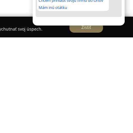
Chcem prihlásiť svoju firmu do Orlov
Mám inú otátku
Zistiť
vychutnať svoj úspech.
ratislave patrí medzi významné salóny s ponukou
at na prenájom. Salón disponuje exkluzívnymi
ových módnych návrhárov aj vlastnou
náme originálnym dizajnom a dôkladným
 na výber rozmanitú kolekciu určenú na rôzne
e svadieb, plesov, stužkových slávností,
ch udalostí.