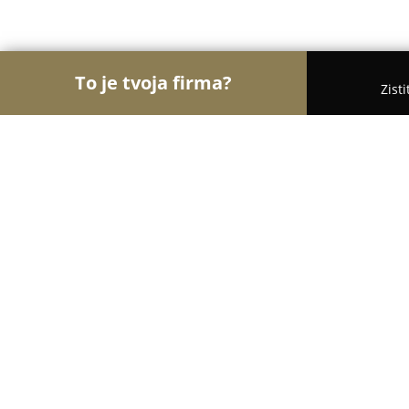
To je tvoja firma?
Zist
Orly Módy
Móda, Obuv, Oblečenie - Bratislava
Blonde Brunette - požičovňa svado
šiat
9.6
(151)
Bratislava, Pri Smaltovni 1