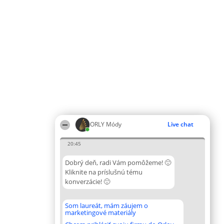
ORLY Módy
Live chat
20:45
Dobrý deň, radi Vám pomôžeme! 🙂
Kliknite na príslušnú tému
konverzácie! 🙂
Som laureát, mám záujem o
marketingové materiály