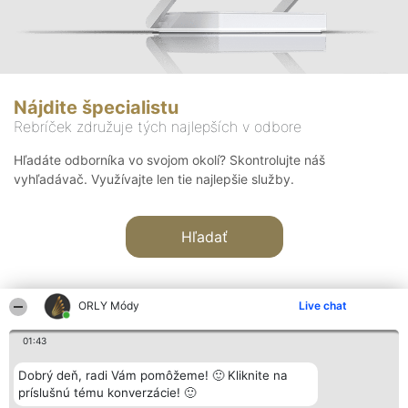
Nájdite špecialistu
Rebríček združuje tých najlepších v odbore
Hľadáte odborníka vo svojom okolí? Skontrolujte náš
vyhľadávač. Využívajte len tie najlepšie služby.
Hľadať
ORLY Módy
Live chat
01:43
Organizátor hodnotenia
Hodnotenie
Kontakt
Dobrý deň, radi Vám pomôžeme! 🙂 Kliknite na
Bright Side Solutions sp. z o.
Laureáti
Kontakt
príslušnú tému konverzácie! 🙂
o. sp. k.
Lista