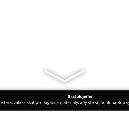
Gratulujeme!
ite teraz, ako získať propagačné materiály, aby ste si mohli naplno 
Terasové terče