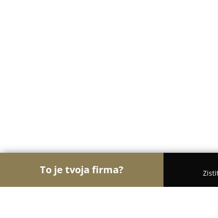
To je tvoja firma?
Zist
Orly Módy
Móda, Obuv, Oblečenie - Bratislava