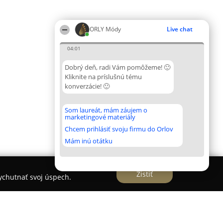
ORLY Módy
Live chat
04:01
Dobrý deň, radi Vám pomôžeme! 🙂
Kliknite na príslušnú tému
konverzácie! 🙂
Som laureát, mám záujem o
marketingové materiály
Chcem prihlásiť svoju firmu do Orlov
Mám inú otátku
Zistiť
vychutnať svoj úspech.