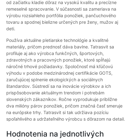
od začiatku kladie dôraz na vysokú kvalitu a precízne
remeselné spracovanie. V súčasnosti sa zameriava na
výrobu rozsiahleho portfólia ponožiek, pančuchového
tovaru a spodnej bielizne určených pre ženy, mužov aj
deti.
Používa aktuálne pletiarske technológie a kvalitné
materiály, pričom prednosť dáva bavlne. Tatrasvit sa
profiluje aj ako výrobca funkčných, športových,
zdravotných a pracovných ponožiek, ktoré spĺňajú
náročné trhové požiadavky. Spoločnosť má kľúčovú
výhodu v podobe medzinárodnej certifikácie GOTS,
zaručujúcej splnenie ekologických a sociálnych
štandardov. Sústredí sa na inovácie výrobkov a ich
prispôsobovanie aktuálnym trendom i potrebám
slovenských zákazníkov. Ročne vyprodukuje približne
dva milióny párov ponožiek, pričom značná časť smeruje
na európske trhy. Tatrasvit si tak udržiava pozíciu
spoľahlivého a udržateľného výrobcu s dôrazom na detail.
Hodnotenia na jednotlivých