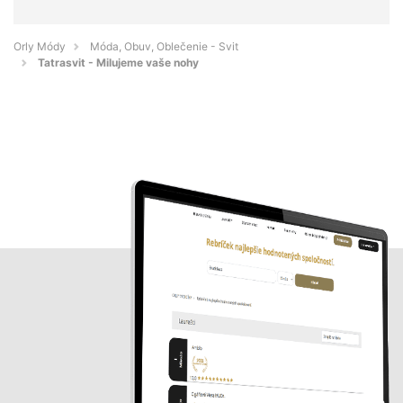
Orly Módy
Móda, Obuv, Oblečenie - Svit
Tatrasvit - Milujeme vaše nohy