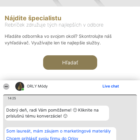
Nájdite špecialistu
Rebríček združuje tých najlepších v odbore
Hľadáte odborníka vo svojom okolí? Skontrolujte náš
vyhľadávač. Využívajte len tie najlepšie služby.
Hľadať
ORLY Módy
Live chat
14:25
Organizátor hodnotenia
Hodnotenie
Kontakt
Dobrý deň, radi Vám pomôžeme! 🙂 Kliknite na
Bright Side Solutions sp. z o.
Laureáti
Kontakt
príslušnú tému konverzácie! 🙂
o. sp. k.
Lista
ul. Ruska 22
wszystkich
Wrocław 50-079
Laureatów
Som laureát, mám záujem o marketingové materiály
KRS 0000749100 | Regon
Podmienky
381313360 | NIP 8943132676
Obchodné
Chcem prihlásiť svoju firmu do Orlov