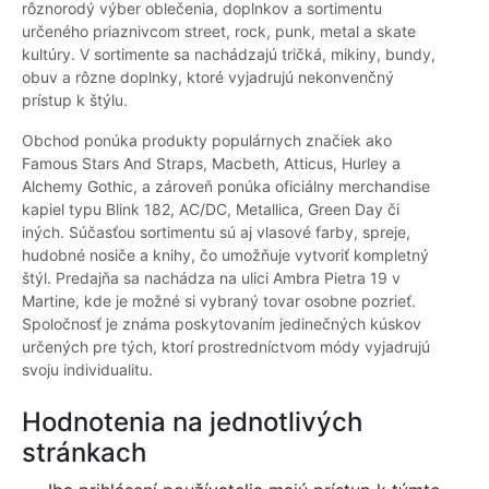
rôznorodý výber oblečenia, doplnkov a sortimentu
určeného priaznivcom street, rock, punk, metal a skate
kultúry. V sortimente sa nachádzajú tričká, mikiny, bundy,
obuv a rôzne doplnky, ktoré vyjadrujú nekonvenčný
prístup k štýlu.
Obchod ponúka produkty populárnych značiek ako
Famous Stars And Straps, Macbeth, Atticus, Hurley a
Alchemy Gothic, a zároveň ponúka oficiálny merchandise
kapiel typu Blink 182, AC/DC, Metallica, Green Day či
iných. Súčasťou sortimentu sú aj vlasové farby, spreje,
hudobné nosiče a knihy, čo umožňuje vytvoriť kompletný
štýl. Predajňa sa nachádza na ulici Ambra Pietra 19 v
Martine, kde je možné si vybraný tovar osobne pozrieť.
Spoločnosť je známa poskytovaním jedinečných kúskov
určených pre tých, ktorí prostredníctvom módy vyjadrujú
svoju individualitu.
Hodnotenia na jednotlivých
stránkach