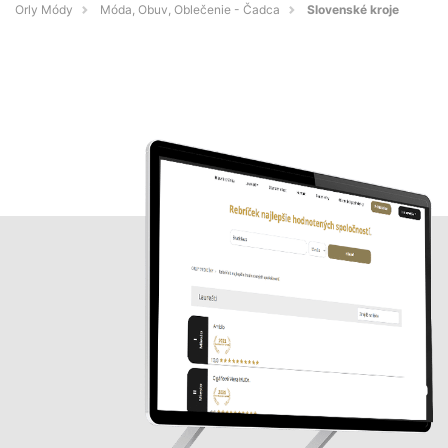
Orly Módy
Móda, Obuv, Oblečenie - Čadca
Slovenské kroje