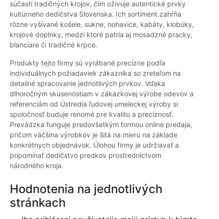
súčastí tradičných krojov, čím oživuje autentické prvky
kultúrneho dedičstva Slovenska. Ich sortiment zahŕňa
rôzne vyšívané košele, sukne, nohavice, kabáty, klobúky,
krojové doplnky, medzi ktoré patria aj mosadzné pracky,
blanciare či tradičné krpce.
Produkty tejto firmy sú vyrábané precízne podľa
individuálnych požiadaviek zákazníka so zreteľom na
detailné spracovanie jednotlivých prvkov. Vďaka
dlhoročným skúsenostiam v zákazkovej výrobe odevov a
referenciám od Ústredia ľudovej umeleckej výroby si
spoločnosť buduje renomé pre kvalitu a precíznosť.
Prevádzka funguje predovšetkým formou online predaja,
pričom väčšina výrobkov je šitá na mieru na základe
konkrétnych objednávok. Úlohou firmy je udržiavať a
pripomínať dedičstvo predkov prostredníctvom
národného kroja.
Hodnotenia na jednotlivých
stránkach