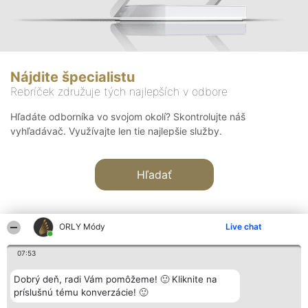
Nájdite špecialistu
Rebríček združuje tých najlepších v odbore
Hľadáte odborníka vo svojom okolí? Skontrolujte náš
vyhľadávač. Využívajte len tie najlepšie služby.
Hľadať
ORLY Módy
Live chat
07:53
Organizátor hodnotenia
Hodnotenie
Kontakt
Dobrý deň, radi Vám pomôžeme! 🙂 Kliknite na
Bright Side Solutions sp. z o.
Laureáti
Kontakt
príslušnú tému konverzácie! 🙂
o. sp. k.
Lista
ul. Ruska 22
wszystkich