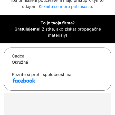
Iba prihlásení používatelia majú prístup k týmto
údajom.
Kliknite sem pre prihlásenie.
To je tvoja firma
?
Gratulujeme!
Zistite, ako získať propagačné
materiály!
Čadca
Okružná
Pozrite si profil spoločnosti na