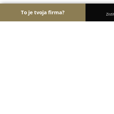
To je tvoja firma?
Zist
Orly Módy
Móda, Obuv, Oblečenie - Bratislava
SEDRYK LE BLANC
9.8
(174)
Bratislava, Metodova 6
Zobraziť telefónne číslo