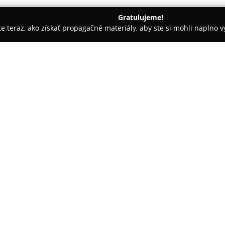
Gratulujeme!
ite teraz, ako získať propagačné materiály, aby ste si mohli naplno 
SEDRYK LE BLANC
O spoločnosti:
Spoločnosť
SEDRYK LE BLANC
j
poskytuje široké možnosti zlade
vrátane spoločenských aj voľn
sa nachádzajú pánske košele, ob
dopĺňajú aj dámske košele a ob
Jednou z výrazných predností 
módny poradca v každej predajn
doladí každý detail outfitu. S
LE BLANC® SLIM FIT vytvoreným