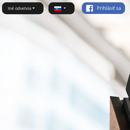
Prihlásiť sa
Iné odvetvia