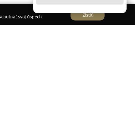
Zistiť
vychutnať svoj úspech.
e zameraná na luxusnú módu pre mužov a
nia oblečenia pre rôzne druhy príležitostí,
očasových aktivít. Medzi ponúkanými produktmi
leky, saká, kravaty, nohavice a kabáty, portfólio
leky.
firmy SEDRYK LE BLANC je bezplatný osobný
i, ktorý asistuje pri výbere odevov a precízne
poločnosť sa môže pochváliť patentovaným strihom
 na estetické zakrytie drobných nedokonalostí