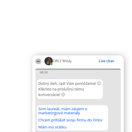
ORLY Módy
Live chat
08:33
Dobrý deň, radi Vám pomôžeme! 🙂
Kliknite na príslušnú tému
konverzácie! 🙂
Som laureát, mám záujem o
marketingové materiály
Chcem prihlásiť svoju firmu do Orlov
Mám inú otátku