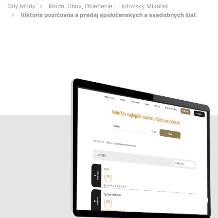
Orly Módy
Móda, Obuv, Oblečenie - Liptovský Mikuláš
Viktoria pozičovna a predaj spoločenskych a svadobnych šiat