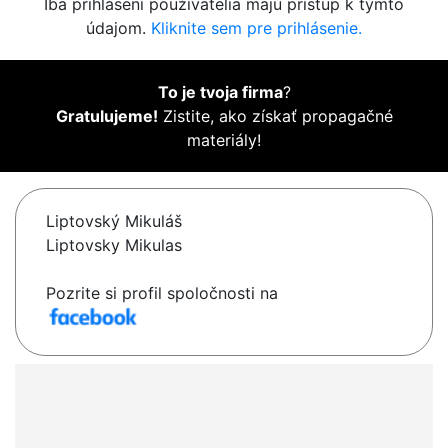
Iba prihlásení používatelia majú prístup k týmto
údajom.
Kliknite sem pre prihlásenie.
To je tvoja firma
?
Gratulujeme!
Zistite, ako získať propagačné
materiály!
Liptovský Mikuláš
Liptovsky Mikulas
Pozrite si profil spoločnosti na