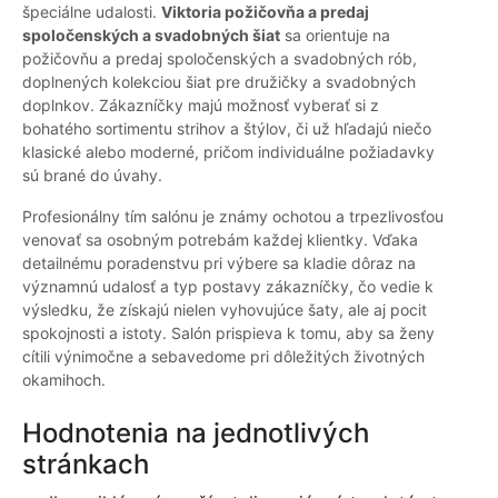
špeciálne udalosti.
Viktoria požičovňa a predaj
spoločenských a svadobných šiat
sa orientuje na
požičovňu a predaj spoločenských a svadobných rób,
doplnených kolekciou šiat pre družičky a svadobných
doplnkov. Zákazníčky majú možnosť vyberať si z
bohatého sortimentu strihov a štýlov, či už hľadajú niečo
klasické alebo moderné, pričom individuálne požiadavky
sú brané do úvahy.
Profesionálny tím salónu je známy ochotou a trpezlivosťou
venovať sa osobným potrebám každej klientky. Vďaka
detailnému poradenstvu pri výbere sa kladie dôraz na
významnú udalosť a typ postavy zákazníčky, čo vedie k
výsledku, že získajú nielen vyhovujúce šaty, ale aj pocit
spokojnosti a istoty. Salón prispieva k tomu, aby sa ženy
cítili výnimočne a sebavedome pri dôležitých životných
okamihoch.
Hodnotenia na jednotlivých
stránkach