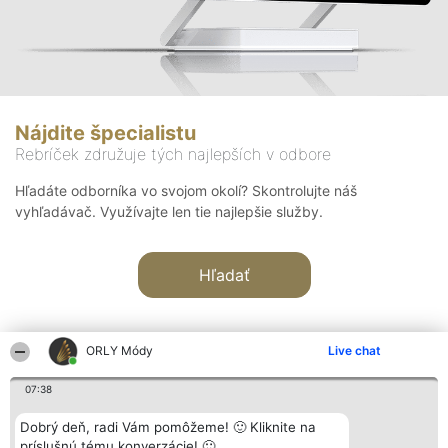
Nájdite špecialistu
Rebríček združuje tých najlepších v odbore
Hľadáte odborníka vo svojom okolí? Skontrolujte náš
vyhľadávač. Využívajte len tie najlepšie služby.
Hľadať
ORLY Módy
Live chat
07:38
Organizátor hodnotenia
Hodnotenie
Kontakt
Dobrý deň, radi Vám pomôžeme! 🙂 Kliknite na
Bright Side Solutions sp. z o.
Laureáti
Kontakt
príslušnú tému konverzácie! 🙂