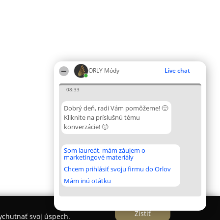
ORLY Módy
Live chat
08:33
Dobrý deň, radi Vám pomôžeme! 🙂
Kliknite na príslušnú tému
konverzácie! 🙂
Som laureát, mám záujem o
marketingové materiály
Chcem prihlásiť svoju firmu do Orlov
Mám inú otátku
Zistiť
vychutnať svoj úspech.