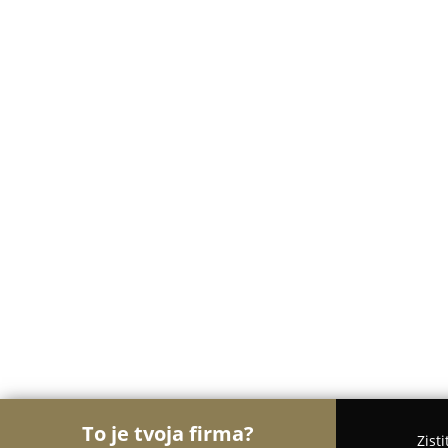
To je tvoja firma?
Zist