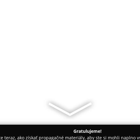
Gratulujeme!
ite teraz, ako získať propagačné materiály, aby ste si mohli naplno 