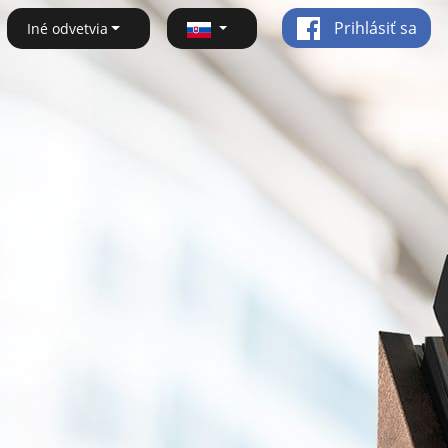
Prihlásiť sa
Iné odvetvia