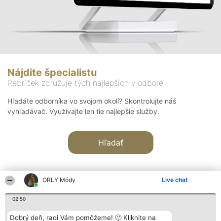
Nájdite špecialistu
Rebríček združuje tých najlepších v odbore
Hľadáte odborníka vo svojom okolí? Skontrolujte náš
vyhľadávač. Využívajte len tie najlepšie služby.
Hľadať
ORLY Módy
Live chat
02:50
Organizátor hodnotenia
Hodnotenie
Kontakt
Dobrý deň, radi Vám pomôžeme! 🙂 Kliknite na