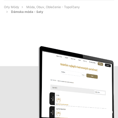
Orly Módy
Móda, Obuv, Oblečenie - Topoľčany
Dámska móda - šaty