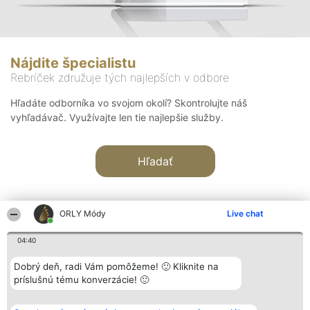
Nájdite špecialistu
Rebríček združuje tých najlepších v odbore
Hľadáte odborníka vo svojom okolí? Skontrolujte náš
vyhľadávač. Využívajte len tie najlepšie služby.
Hľadať
ORLY Módy
Live chat
04:40
Organizátor hodnotenia
Hodnotenie
Kontakt
Dobrý deň, radi Vám pomôžeme! 🙂 Kliknite na
Bright Side Solutions sp. z o.
Laureáti
Kontakt
príslušnú tému konverzácie! 🙂
o. sp. k.
Lista
ul. Ruska 22
wszystkich
Wrocław 50-079
Laureatów