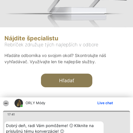
Nájdite špecialistu
Rebríček združuje tých najlepších v odbore
Hľadáte odborníka vo svojom okolí? Skontrolujte náš
vyhľadávač. Využívajte len tie najlepšie služby.
Hľadať
ORLY Módy
Live chat
17:41
Organizátor hodnotenia
Hodnotenie
Kontakt
Dobrý deň, radi Vám pomôžeme! 🙂 Kliknite na
Bright Side Solutions sp. z o.
Laureáti
Kontakt
príslušnú tému konverzácie! 🙂
o. sp. k.
Lista