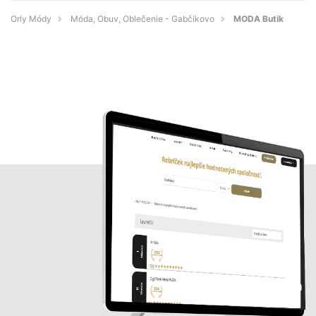
Orly Módy
Móda, Obuv, Oblečenie - Gabčíkovo
MODA Butik