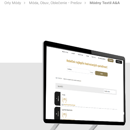
Orly Módy
Móda, Obuv, Oblečenie - Prešov
Módny Textil A&A