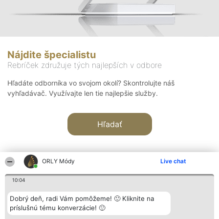
Nájdite špecialistu
Rebríček združuje tých najlepších v odbore
Hľadáte odborníka vo svojom okolí? Skontrolujte náš
vyhľadávač. Využívajte len tie najlepšie služby.
Hľadať
ORLY Módy
Live chat
10:04
Organizátor hodnotenia
Hodnotenie
Kontakt
Dobrý deň, radi Vám pomôžeme! 🙂 Kliknite na
Bright Side Solutions sp. z o.
Laureáti
Kontakt
príslušnú tému konverzácie! 🙂
o. sp. k.
Lista
ul. Ruska 22
wszystkich