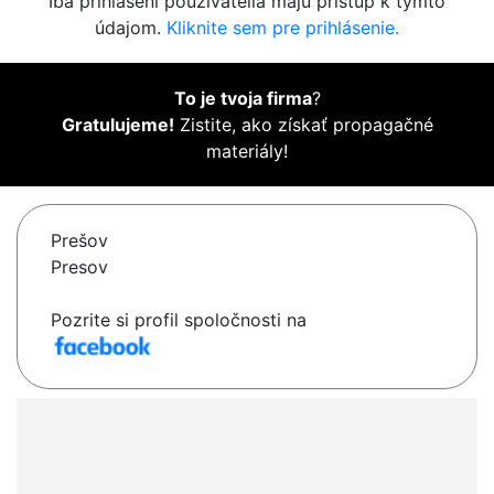
Iba prihlásení používatelia majú prístup k týmto
údajom.
Kliknite sem pre prihlásenie.
To je tvoja firma
?
Gratulujeme!
Zistite, ako získať propagačné
materiály!
Prešov
Presov
Pozrite si profil spoločnosti na