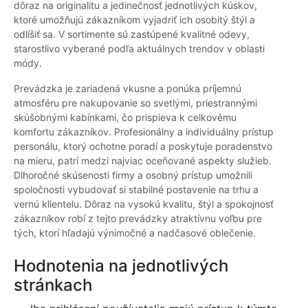
dôraz na originalitu a jedinečnosť jednotlivých kúskov,
ktoré umožňujú zákazníkom vyjadriť ich osobitý štýl a
odlíšiť sa. V sortimente sú zastúpené kvalitné odevy,
starostlivo vyberané podľa aktuálnych trendov v oblasti
módy.
Prevádzka je zariadená vkusne a ponúka príjemnú
atmosféru pre nakupovanie so svetlými, priestrannými
skúšobnými kabínkami, čo prispieva k celkovému
komfortu zákazníkov. Profesionálny a individuálny prístup
personálu, ktorý ochotne poradí a poskytuje poradenstvo
na mieru, patrí medzi najviac oceňované aspekty služieb.
Dlhoročné skúsenosti firmy a osobný prístup umožnili
spoločnosti vybudovať si stabilné postavenie na trhu a
vernú klientelu. Dôraz na vysokú kvalitu, štýl a spokojnosť
zákazníkov robí z tejto prevádzky atraktívnu voľbu pre
tých, ktorí hľadajú výnimočné a nadčasové oblečenie.
Hodnotenia na jednotlivých
stránkach