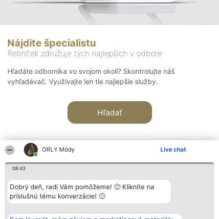
Nájdite špecialistu
Rebríček združuje tých najlepších v odbore
Hľadáte odborníka vo svojom okolí? Skontrolujte náš
vyhľadávač. Využívajte len tie najlepšie služby.
Hľadať
ORLY Módy
Live chat
08:43
Organizátor hodnotenia
Hodnotenie
Kontakt
Dobrý deň, radi Vám pomôžeme! 🙂 Kliknite na
Bright Side Solutions sp. z o.
Laureáti
Kontakt
príslušnú tému konverzácie! 🙂
o. sp. k.
Lista
ul. Ruska 22
wszystkich
Wrocław 50-079
Laureatów