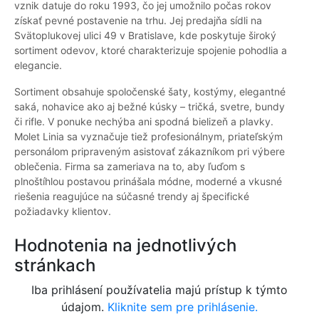
vznik datuje do roku 1993, čo jej umožnilo počas rokov
získať pevné postavenie na trhu. Jej predajňa sídli na
Svätoplukovej ulici 49 v Bratislave, kde poskytuje široký
sortiment odevov, ktoré charakterizuje spojenie pohodlia a
elegancie.
Sortiment obsahuje spoločenské šaty, kostýmy, elegantné
saká, nohavice ako aj bežné kúsky – tričká, svetre, bundy
či rifle. V ponuke nechýba ani spodná bielizeň a plavky.
Molet Linia sa vyznačuje tiež profesionálnym, priateľským
personálom pripraveným asistovať zákazníkom pri výbere
oblečenia. Firma sa zameriava na to, aby ľuďom s
plnoštíhlou postavou prinášala módne, moderné a vkusné
riešenia reagujúce na súčasné trendy aj špecifické
požiadavky klientov.
Hodnotenia na jednotlivých
stránkach
Iba prihlásení používatelia majú prístup k týmto
údajom.
Kliknite sem pre prihlásenie.