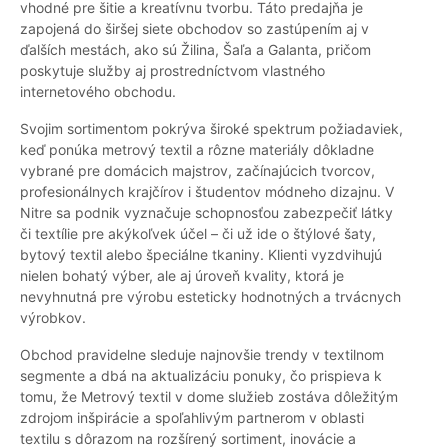
vhodné pre šitie a kreatívnu tvorbu. Táto predajňa je
zapojená do širšej siete obchodov so zastúpením aj v
ďalších mestách, ako sú Žilina, Šaľa a Galanta, pričom
poskytuje služby aj prostredníctvom vlastného
internetového obchodu.
Svojim sortimentom pokrýva široké spektrum požiadaviek,
keď ponúka metrový textil a rôzne materiály dôkladne
vybrané pre domácich majstrov, začínajúcich tvorcov,
profesionálnych krajčírov i študentov módneho dizajnu. V
Nitre sa podnik vyznačuje schopnosťou zabezpečiť látky
či textílie pre akýkoľvek účel – či už ide o štýlové šaty,
bytový textil alebo špeciálne tkaniny. Klienti vyzdvihujú
nielen bohatý výber, ale aj úroveň kvality, ktorá je
nevyhnutná pre výrobu esteticky hodnotných a trvácnych
výrobkov.
Obchod pravidelne sleduje najnovšie trendy v textilnom
segmente a dbá na aktualizáciu ponuky, čo prispieva k
tomu, že Metrový textil v dome služieb zostáva dôležitým
zdrojom inšpirácie a spoľahlivým partnerom v oblasti
textilu s dôrazom na rozšírený sortiment, inovácie a