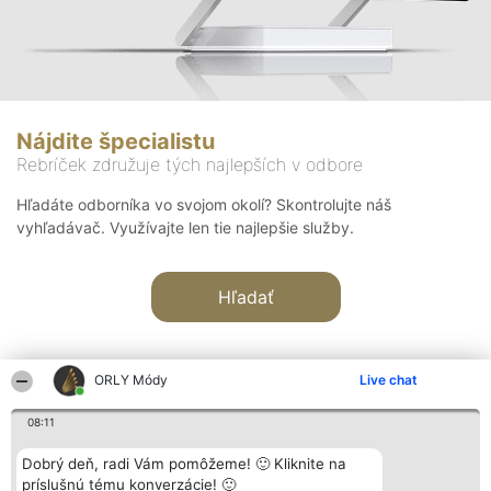
Nájdite špecialistu
Rebríček združuje tých najlepších v odbore
Hľadáte odborníka vo svojom okolí? Skontrolujte náš
vyhľadávač. Využívajte len tie najlepšie služby.
Hľadať
ORLY Módy
Live chat
08:11
Organizátor hodnotenia
Hodnotenie
Kontakt
Dobrý deň, radi Vám pomôžeme! 🙂 Kliknite na
Bright Side Solutions sp. z o.
Laureáti
Kontakt
príslušnú tému konverzácie! 🙂
o. sp. k.
Lista