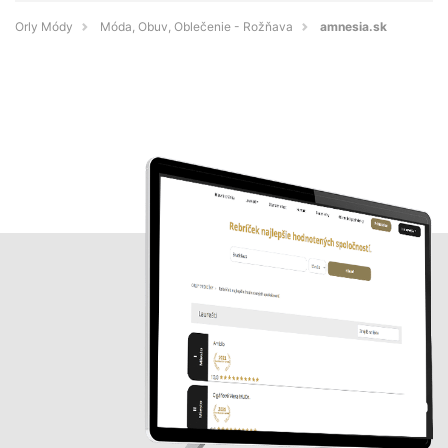
Orly Módy
Móda, Obuv, Oblečenie - Rožňava
amnesia.sk