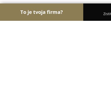
To je tvoja firma?
Zist
Orly Módy
Móda, Obuv, Oblečenie - Bardejov
Manik – obuv, s.r.o.
9.4
(26)
Hertník, Osikov 208
Zobraziť telefónne číslo