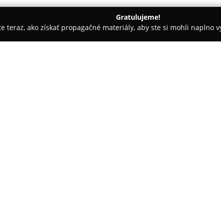
Gratulujeme!
ite teraz, ako získať propagačné materiály, aby ste si mohli naplno 
Manik – obuv, s.r.o.
O spoločnosti:
Spoločnosť
Manik – obuv, s.r.o
známych slovenských výrobcov p
Osikove pri Bardejove a zameri
domáce nosenie. Výraznú časť 
pri ktorých spoločnosť kladie 
dizajn umožňujúci zdravý vývoj
Jedným z významných úspechov 
KVALITA od Českej obuvníckej a
nezávadnosť a kvalitatívny štan