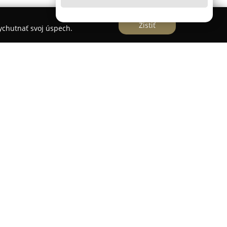
Zistiť
vychutnať svoj úspech.
.
, ktorá bola založená v roku 1992, patrí medzi
ôsobiacich v oblasti domácich topánok. Sídli v
ava sa najmä na produkciu kvalitnej obuvi na
výroby predstavujú detské papuče rôznych štýlov,
dôraz na správny výber materiálov a ortopedický
 nôh detí.
tejto firmy je získanie oceneni ŽIRAFA A ČESKÁ
sociácie v roku 2019, čo potvrdilo zdravotnú
dard obuvi, najmä pre deti. Manik – obuv, s.r.o.