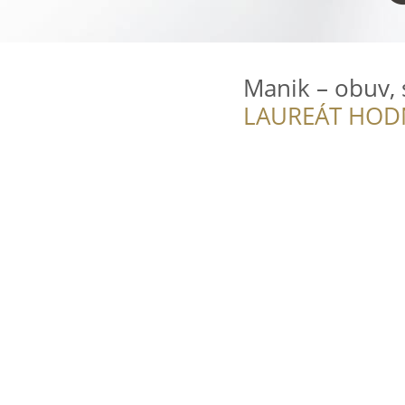
Manik – obuv, s
LAUREÁT HOD