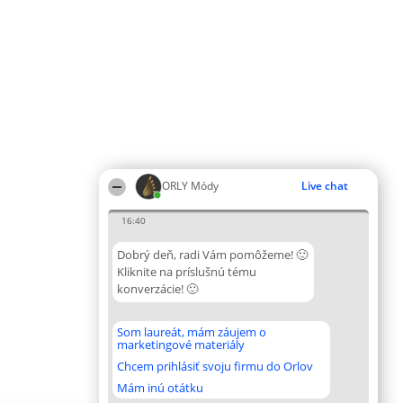
ORLY Módy
Live chat
16:40
Dobrý deň, radi Vám pomôžeme! 🙂
Kliknite na príslušnú tému
konverzácie! 🙂
Som laureát, mám záujem o
marketingové materiály
Chcem prihlásiť svoju firmu do Orlov
Mám inú otátku