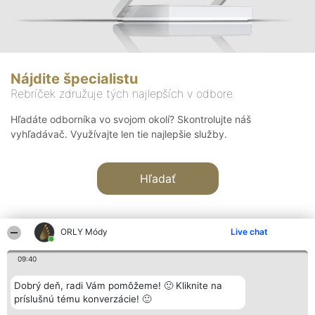
Nájdite špecialistu
Rebríček združuje tých najlepších v odbore
Hľadáte odborníka vo svojom okolí? Skontrolujte náš
vyhľadávač. Využívajte len tie najlepšie služby.
Hľadať
ORLY Módy
Live chat
09:40
Organizátor hodnotenia
Hodnotenie
Kontakt
Dobrý deň, radi Vám pomôžeme! 🙂 Kliknite na
Bright Side Solutions sp. z o.
Laureáti
Kontakt
príslušnú tému konverzácie! 🙂
o. sp. k.
Lista
ul. Ruska 22
wszystkich