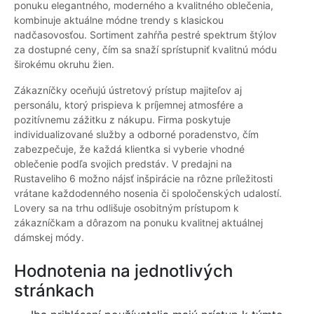
ponuku elegantného, moderného a kvalitného oblečenia,
kombinuje aktuálne módne trendy s klasickou
nadčasovosťou. Sortiment zahŕňa pestré spektrum štýlov
za dostupné ceny, čím sa snaží sprístupniť kvalitnú módu
širokému okruhu žien.
Zákazníčky oceňujú ústretový prístup majiteľov aj
personálu, ktorý prispieva k príjemnej atmosfére a
pozitívnemu zážitku z nákupu. Firma poskytuje
individualizované služby a odborné poradenstvo, čím
zabezpečuje, že každá klientka si vyberie vhodné
oblečenie podľa svojich predstáv. V predajni na
Rustaveliho 6 možno nájsť inšpirácie na rôzne príležitosti
vrátane každodenného nosenia či spoločenských udalostí.
Lovery sa na trhu odlišuje osobitným prístupom k
zákazníčkam a dôrazom na ponuku kvalitnej aktuálnej
dámskej módy.
Hodnotenia na jednotlivých
stránkach