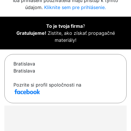
Iba prihlásení používatelia majú prístup k týmto
údajom.
Kliknite sem pre prihlásenie.
To je tvoja firma
?
Gratulujeme!
Zistite, ako získať propagačné
materiály!
Bratislava
Bratislava
Pozrite si profil spoločnosti na