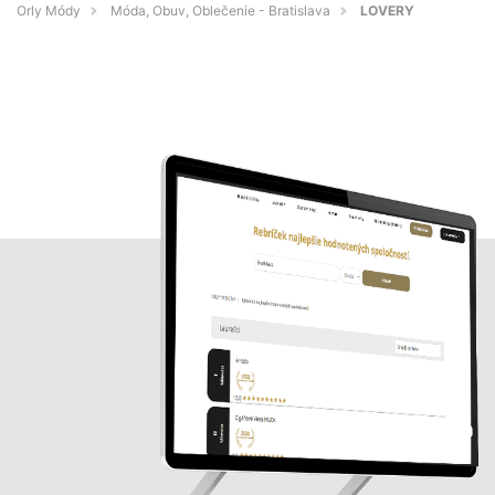
Orly Módy
Móda, Obuv, Oblečenie - Bratislava
LOVERY