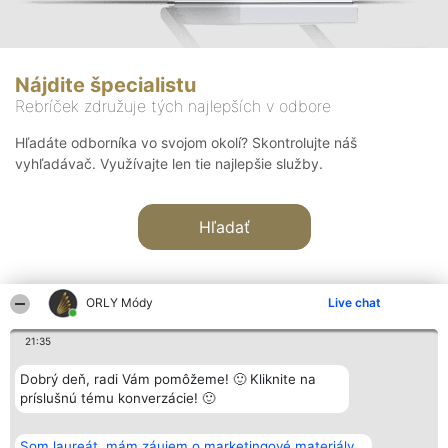
Nájdite špecialistu
Rebríček združuje tých najlepších v odbore
Hľadáte odborníka vo svojom okolí? Skontrolujte náš
vyhľadávač. Využívajte len tie najlepšie služby.
Hľadať
ORLY Módy
Live chat
21:35
Organizátor hodnotenia
Hodnotenie
Kontakt
Dobrý deň, radi Vám pomôžeme! 🙂 Kliknite na
Bright Side Solutions sp. z o.
Laureáti
Kontakt
príslušnú tému konverzácie! 🙂
o. sp. k.
Lista
ul. Ruska 22
wszystkich
Wrocław 50-079
Laureatów
Som laureát, mám záujem o marketingové materiály