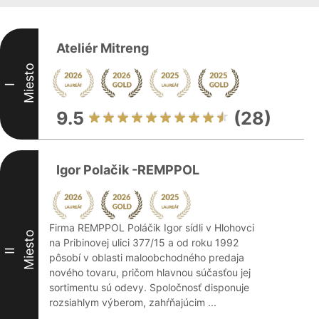
Ateliér Mitreng
Miesto
I
9.5
(28)
Igor Polačik -REMPPOL
Firma REMPPOL Poláčik Igor sídli v Hlohovci
Miesto
na Pribinovej ulici 377/15 a od roku 1992
II
pôsobí v oblasti maloobchodného predaja
nového tovaru, pričom hlavnou súčasťou jej
sortimentu sú odevy. Spoločnosť disponuje
rozsiahlym výberom, zahŕňajúcim ...