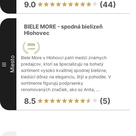
9.0
(44)
BIELE MORE - spodná bielizeň
Hlohovec
Biele More v Hlohovci patrí medzi známych
Miesto
predajcov, ktorí sa špecializujú na bohatý
III
sortiment vysoko kvalitnej spodnej bielizne,
kladúci dôraz na eleganciu, štýl a pohodlie. V
sortimente figurujú podprsenky
renomovaných značiek, ako sú Anita, ...
8.5
(5)