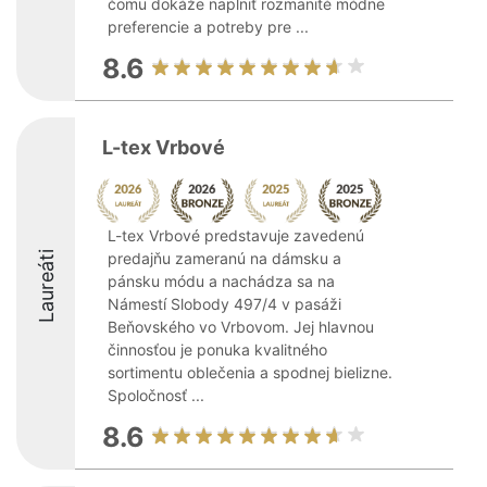
čomu dokáže naplniť rozmanité módne
preferencie a potreby pre ...
8.6
L-tex Vrbové
L-tex Vrbové predstavuje zavedenú
Laureáti
predajňu zameranú na dámsku a
pánsku módu a nachádza sa na
Námestí Slobody 497/4 v pasáži
Beňovského vo Vrbovom. Jej hlavnou
činnosťou je ponuka kvalitného
sortimentu oblečenia a spodnej bielizne.
Spoločnosť ...
8.6