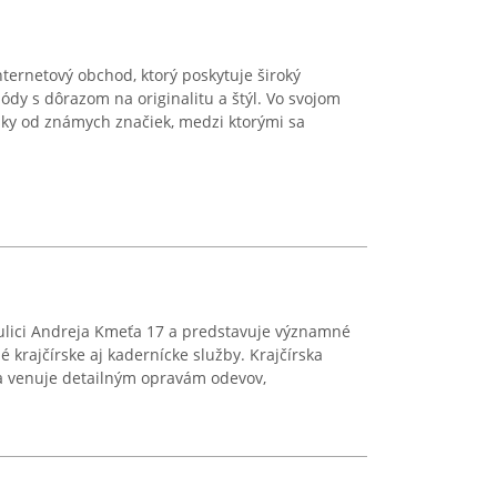
ternetový obchod, ktorý poskytuje široký
dy s dôrazom na originalitu a štýl. Vo svojom
sky od známych značiek, medzi ktorými sa
 ulici Andreja Kmeťa 17 a predstavuje významné
krajčírske aj kadernícke služby. Krajčírska
sa venuje detailným opravám odevov,