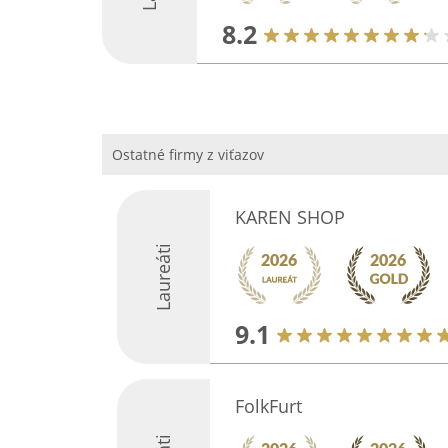
8.2
Ostatné firmy z viťazov
KAREN SHOP
Laureáti
9.1
FolkFurt