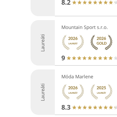
8.2
Mountain Sport s.r.o.
Laureáti
9
Móda Marlene
Laureáti
8.3