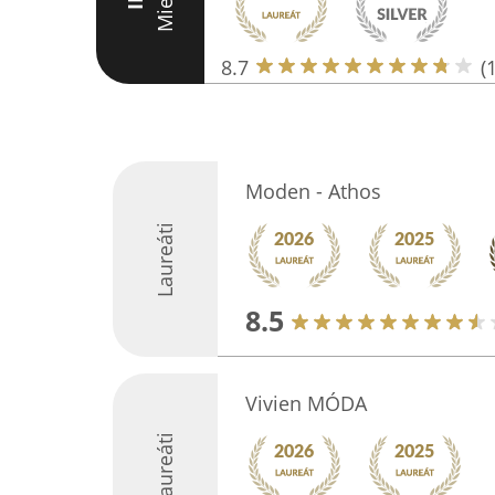
Miesto
III
8.7
(
Moden - Athos
Laureáti
8.5
Vivien MÓDA
Laureáti