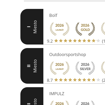
Bolf
Miesto
I
9.2
(
Outdoorsportshop
Miesto
II
8.7
(
IMPULZ