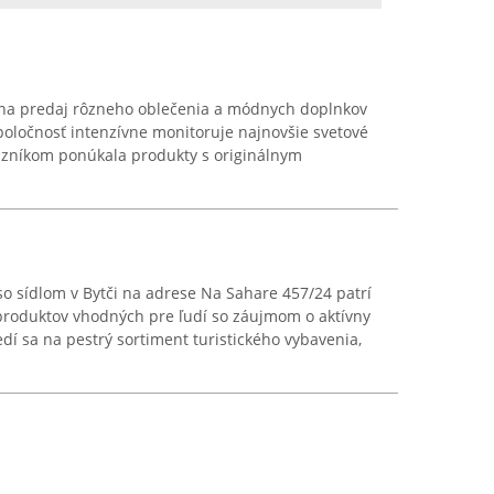
á na predaj rôzneho oblečenia a módnych doplnkov
oločnosť intenzívne monitoruje najnovšie svetové
kazníkom ponúkala produkty s originálnym
o sídlom v Bytči na adrese Na Sahare 457/24 patrí
produktov vhodných pre ľudí so záujmom o aktívny
dí sa na pestrý sortiment turistického vybavenia,