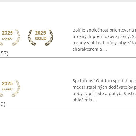
Bolf je spoločnosť orientovan
určených pre mužov aj ženy. Sp
trendy v oblasti módy, aby zá
charakterom a ...
157)
Spoločnosť Outdoorsportshop s
medzi stabilných dodávateľov 
pobyt v prírode a pohyb. Sústre
oblečenia ...
22)