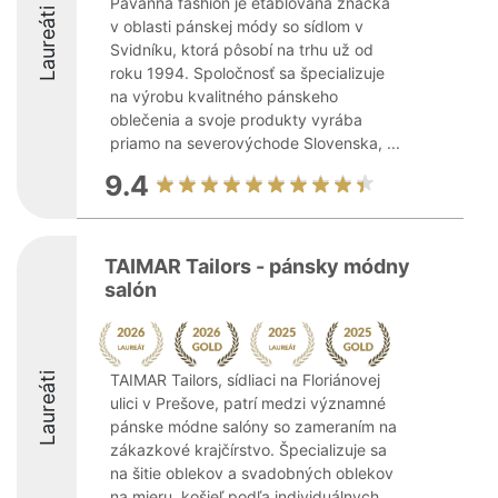
Pavanna fashion je etablovaná značka
Laureáti
v oblasti pánskej módy so sídlom v
Svidníku, ktorá pôsobí na trhu už od
roku 1994. Spoločnosť sa špecializuje
na výrobu kvalitného pánskeho
oblečenia a svoje produkty vyrába
priamo na severovýchode Slovenska, ...
9.4
TAIMAR Tailors - pánsky módny
salón
Laureáti
TAIMAR Tailors, sídliaci na Floriánovej
ulici v Prešove, patrí medzi významné
pánske módne salóny so zameraním na
zákazkové krajčírstvo. Špecializuje sa
na šitie oblekov a svadobných oblekov
na mieru, košieľ podľa individuálnych