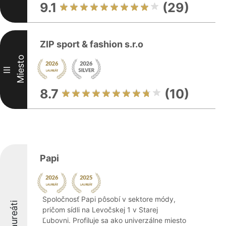
9.1
(29)
ZIP sport & fashion s.r.o
Miesto
III
8.7
(10)
Papi
Spoločnosť Papi pôsobí v sektore módy,
Laureáti
pričom sídli na Levočskej 1 v Starej
Ľubovni. Profiluje sa ako univerzálne miesto