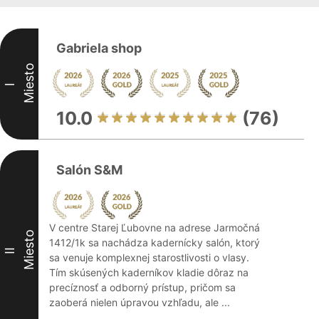
Gabriela shop
Miesto
I
10.0
(76)
Salón S&M
V centre Starej Ľubovne na adrese Jarmočná
Miesto
1412/1k sa nachádza kadernícky salón, ktorý
II
sa venuje komplexnej starostlivosti o vlasy.
Tím skúsených kaderníkov kladie dôraz na
precíznosť a odborný prístup, pričom sa
zaoberá nielen úpravou vzhľadu, ale ...