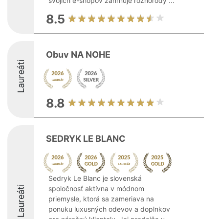
svojich e-shopov zahrňuje rôznorodý ...
8.5
Obuv NA NOHE
Laureáti
8.8
SEDRYK LE BLANC
Sedryk Le Blanc je slovenská
Laureáti
spoločnosť aktívna v módnom
priemysle, ktorá sa zameriava na
ponuku luxusných odevov a doplnkov