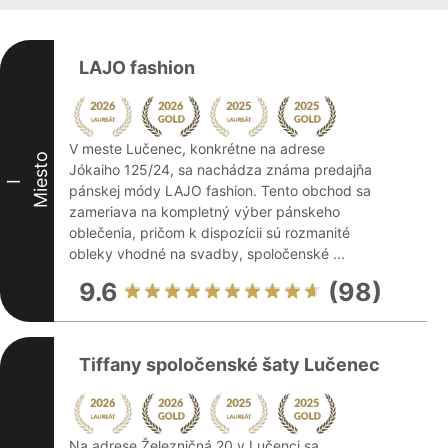
LAJO fashion
V meste Lučenec, konkrétne na adrese
Miesto
Jókaiho 125/24, sa nachádza známa predajňa
I
pánskej módy LAJO fashion. Tento obchod sa
zameriava na kompletný výber pánskeho
oblečenia, pričom k dispozícii sú rozmanité
obleky vhodné na svadby, spoločenské ...
9.6
(98)
Tiffany spoločenské šaty Lučenec
Na adrese Železničná 20 v Lučenci sa