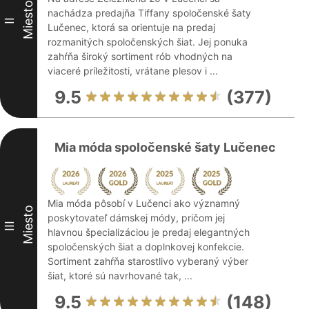
Miesto
nachádza predajňa Tiffany spoločenské šaty
II
Lučenec, ktorá sa orientuje na predaj
rozmanitých spoločenských šiat. Jej ponuka
zahŕňa široký sortiment rób vhodných na
viaceré príležitosti, vrátane plesov i ...
9.5
(377)
Mia móda spoločenské šaty Lučenec
Mia móda pôsobí v Lučenci ako významný
Miesto
poskytovateľ dámskej módy, pričom jej
III
hlavnou špecializáciou je predaj elegantných
spoločenských šiat a doplnkovej konfekcie.
Sortiment zahŕňa starostlivo vyberaný výber
šiat, ktoré sú navrhované tak, ...
9.5
(148)