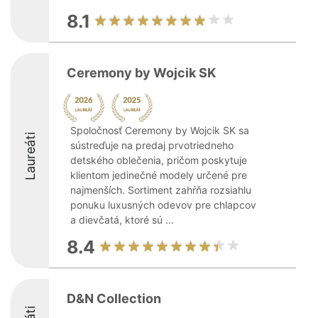
8.1
Ceremony by Wojcik SK
Spoločnosť Ceremony by Wojcik SK sa
Laureáti
sústreďuje na predaj prvotriedneho
detského oblečenia, pričom poskytuje
klientom jedinečné modely určené pre
najmenších. Sortiment zahŕňa rozsiahlu
ponuku luxusných odevov pre chlapcov
a dievčatá, ktoré sú ...
8.4
D&N Collection