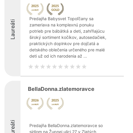
Predajňa Babysvet Topoľčany sa
Laureáti
zameriava na komplexnú ponuku
potrieb pre bábätká a deti, zahŕňajúcu
široký sortiment kočíkov, autosedačiek,
praktických doplnkov pre dojčatá a
detského oblečenia určeného pre malé
deti už od ich narodenia až ...
BellaDonna.zlatemoravce
Laureáti
Predajňa BellaDonna.zlatemoravce so
sídlom na Župnej ulici 27 v Zlatých